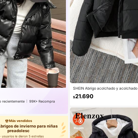
SHEIN Abrigo acolchado y acolchado i
ña preadolescente, con cintura elásti
21.690
o, cómodo para otoño/invierno, diario, i
$
libre, fiestas, sesiones de fotos
 recientemente
99K+ Recompra
ión
Más vendidos
brigos de invierno para niñas
preadolesc
 usuarios le dieron 5 estrellas