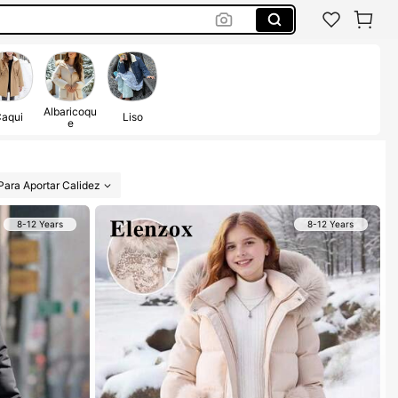
Albaricoqu
aqui
Liso
e
Para Aportar Calidez
8-12 Years
8-12 Years