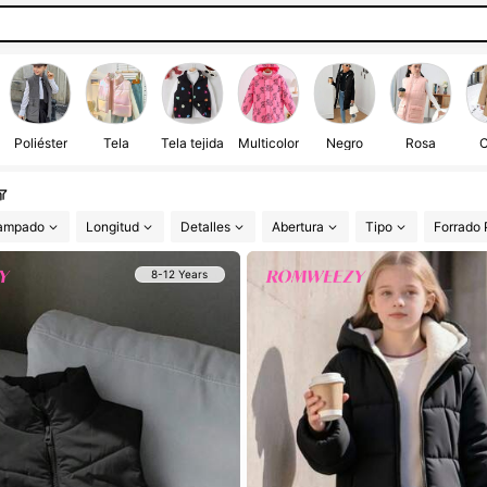
Poliéster
Tela
Tela tejida
Multicolor
Negro
Rosa
C
tampado
Longitud
Detalles
Abertura
Tipo
Forrado 
8-12 Years