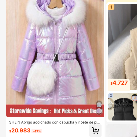
1
4.727
$
2
SHEIN Abrigo acolchado con capucha y ribete de piel
con efecto láser reflectante para niña preadolescent
20.983
e, invierno
$
-47%