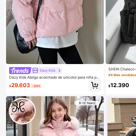
SHEIN Chaleco 
Dazy Kids
llo alto versáti
#4 Más vendido
Dazy Kids Abrigo acolchado de unicolor para niña pre
ara otoño/invie
adolescente, talla grande, otoño
12.390
29.603
$
$
-30%
8-12 Years