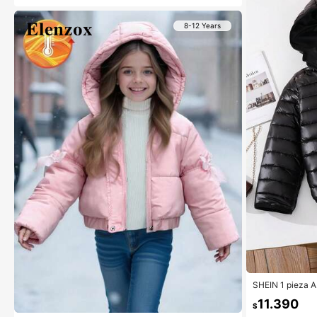
8-12 Years
SHEIN 1 pieza A
ñas, unicolor, si
11.390
$