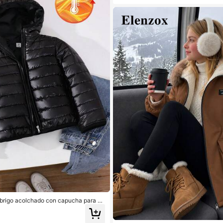
brigo acolchado con capucha para ni
mple y versátil, para otoño/invierno