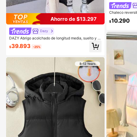
Chaleco reversi
readolescente, n
Ahorro de $13.297
10.290
ado para la escu
$
Dazy
DAZY Abrigo acolchado de longitud media, suelto y re
cto con capucha para niñas preadolescentes en invie
39.893
rno
$
-25%
8-12 Years