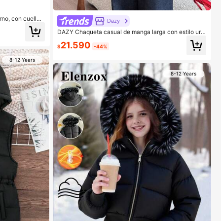
rno, con cuello
Dazy
, cintura ajusta
DAZY Chaqueta casual de manga larga con estilo urb
ón de largo medi
ano para niñas preadolescentes, invierno
21.590
$
-44%
8-12 Years
8-12 Years