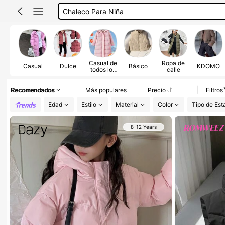
Chamarras De Niña
Abrigos Para Niña
Chalecos Para Mujer
Chaquetas Para Niña
Casual de
Ropa de
Casual
Dulce
Básico
KDOMO
todos los
calle
días
Recomendados
Más populares
Precio
Filtros
Edad
Estilo
Material
Color
Tipo de Es
8-12 Years