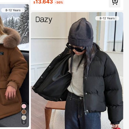
13.643
$
-30%
8-12 Years
8-12 Years
5