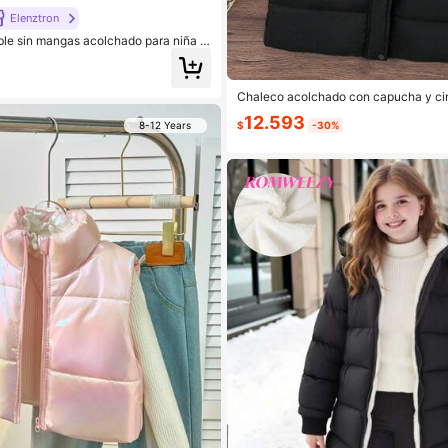
Elenztron
ble sin mangas acolchado para niña p
egro y rosa, cuello alto casual, adecu
ela y el transporte, otoño/invierno
Chaleco acolchado con capucha y cin
a niñas preadolescentes, con cremalle
12.593
media, sin mangas, versátil para otoñ
8-12 Years
$
-30%