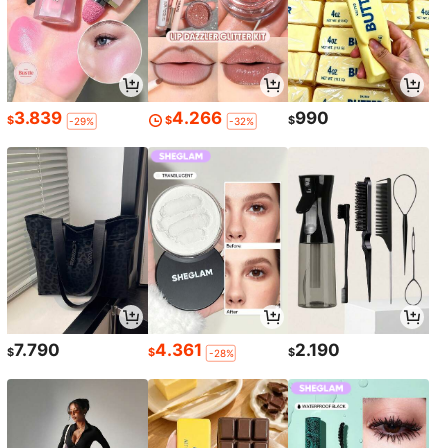
3.839
4.266
990
$
$
$
-29%
-32%
7.790
4.361
2.190
$
$
$
-28%