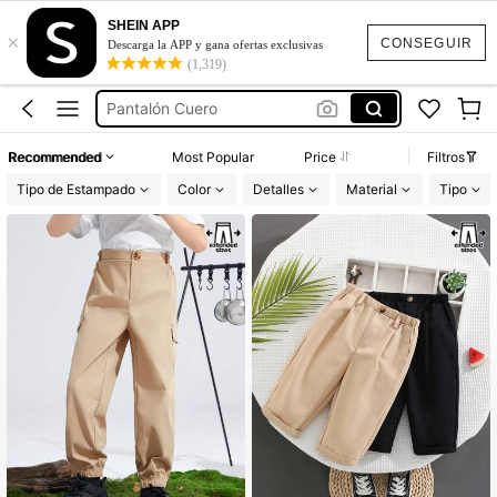
SHEIN APP
×
Vestidos Elegantes Para Fiesta
CONSEGUIR
Descarga la APP y gana ofertas exclusivas
(1,319)
Conjuntos De Niño
Pantalón Cuero
Squishies
Recommended
Most Popular
Price
Filtros
Squishy
Tipo de Estampado
Color
Detalles
Material
Tipo
Vestidos Elegantes Para Fiesta
Conjuntos De Niño