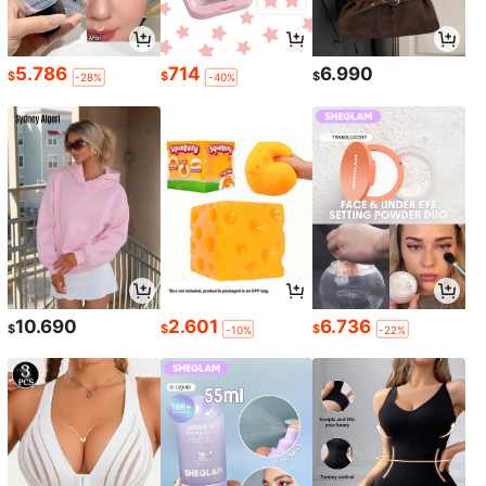
5.786
714
6.990
$
$
$
-28%
-40%
10.690
2.601
6.736
$
$
$
-10%
-22%