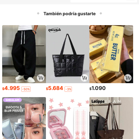
por color)
También podría gustarte
4.995
5.684
1.090
$
$
$
-50%
-3%