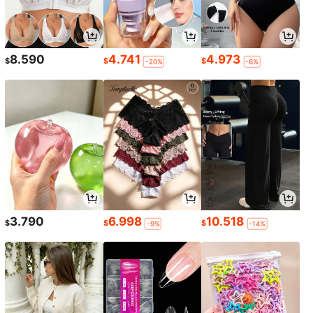
8.590
4.741
4.973
$
$
$
-20%
-6%
3.790
6.998
10.518
$
$
$
-9%
-14%