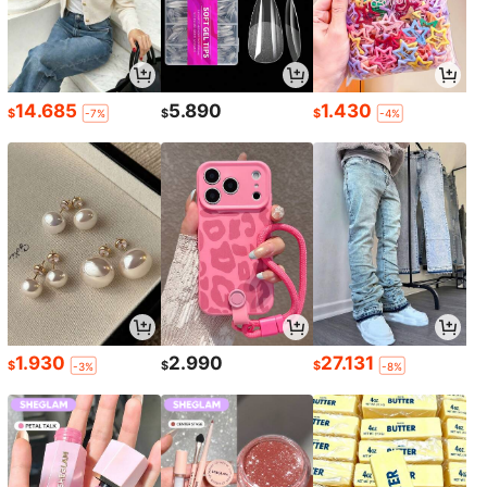
14.685
5.890
1.430
$
$
$
-7%
-4%
1.930
2.990
27.131
$
$
$
-3%
-8%