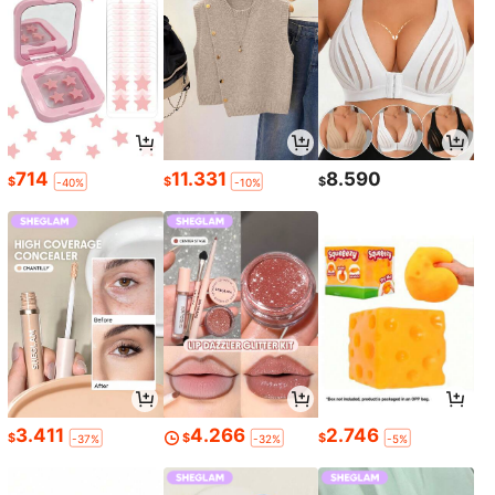
714
11.331
8.590
$
$
$
-40%
-10%
3.411
4.266
2.746
$
$
$
-37%
-32%
-5%