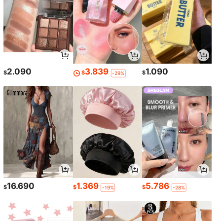
2.090
3.839
1.090
$
$
$
-29%
16.690
1.369
5.786
$
$
$
-19%
-28%