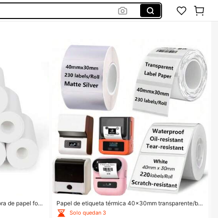
ra de papel foto
Papel de etiqueta térmica 40x30mm transparente/bla
sillo térmica, p
nco/plateado autoadhesivo compatible con M110/M2
Solo quedan 3
o de 57 mm x 25
20/P1/P50