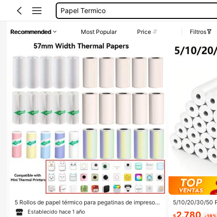
Rollos De Papel Para Mini Impresora
Papel Termico Para Impresora
Recommended
Most Popular
Price
Filtros
Royos Para Mini Impresora
Rollos Para Mini Impresora
5 Rollos de papel térmico para pegatinas de impresora
5/10/20/30/50 R
mini, Rollo de papel térmico para impresora de fotos d
nfantil, papel de
Establecido hace 1 año
2.780
e recarga instantánea para cámara mini, Papel adhesi
e papel para cám
$
-18%