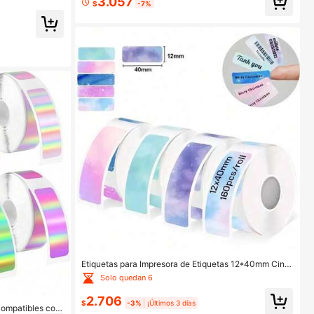
3.057
$
-7%
as para la mayor
Etiquetas para Impresora de Etiquetas 12*40mm Cinta
de Etiquetas Serie Cielo Estrellado Papel de Impresión
Solo quedan 6
Térmica 160 Hojas/Rollo Compatible con M110/220/D
30 Marklife P12P11 Etiquetadora
2.706
$
-3%
¡Últimos 3 días
compatibles con