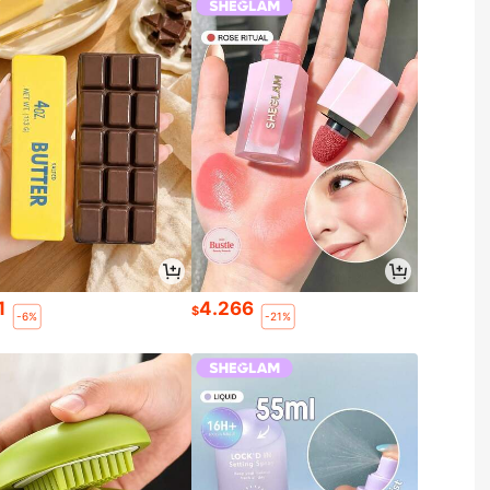
1
4.266
$
-6%
-21%