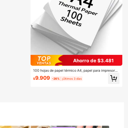
Ahorro de $3.481
100 hojas de papel térmico A4, papel para impresora
portátil tamaño A4, papel térmico tamaño carta EE.U
9.909
U. de 8.5 X 11 pulgadas, sin tinta, papel de impresión p
$
-26%
¡Últimos 3 días
legable, compatible con impresoras térmicas portátile
s, adecuado para estudio, oficina y uso doméstico