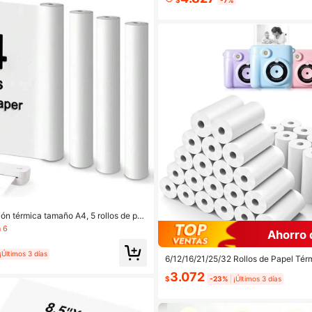
G P1 WP952
ión térmica tamaño A4, 5 rollos de pa
n térmica de secado rápido, impresión
 6
Ahorro 
para la mayoría de impresoras portáti
¡Últimos 3 días
6/12/16/21/25/32 Rollos de Papel Té
a Infantil, Papel de Repuesto para Cám
3.072
pel en Rollo para Cámara Infantil, Pa
$
-23%
¡Últimos 3 días
nfantil, Papel sin Tinta - Fácil de Re