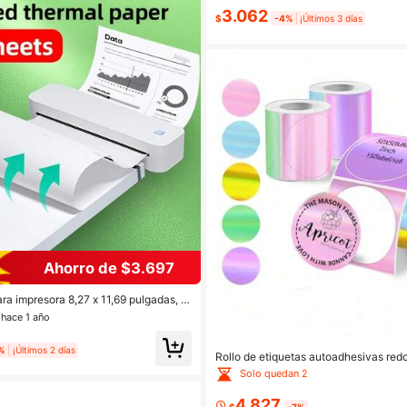
impresoras de etiquetas Marklife P1
3.062
0S, papel térmico autoadhesivo resist
$
-4%
¡Últimos 3 días
Ahorro de $3.697
ra impresora 8,27 x 11,69 pulgadas, ta
ble para escritura de secado rápido, i
 hace 1 año
a avanzada, papel térmico compatibl
 otras impresoras térmicas portátiles
%
¡Últimos 2 días
Rollo de etiquetas autoadhesivas red
as de 50x50mm 140 piezas/rollo Rollo
Solo quedan 2
utoadhesivas térmicas de 5 colores cí
e con Phomemo M110 M220 M200 E
4.827
$
-7%