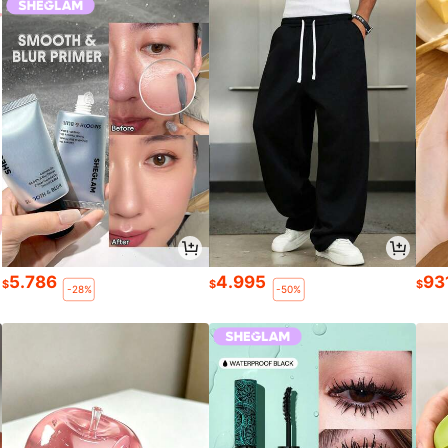
5.786
4.995
93
$
$
$
-28%
-50%