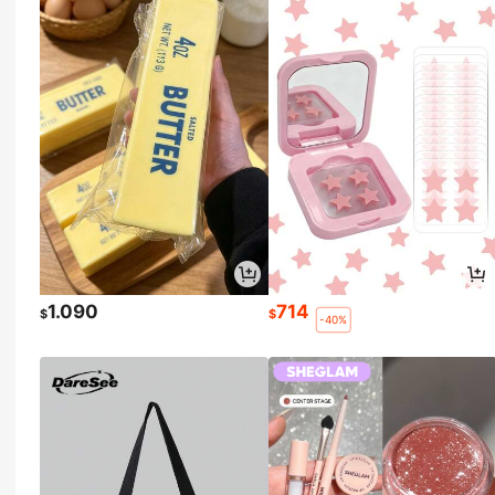
1.090
714
$
$
-40%