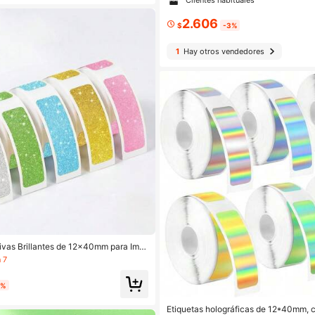
mini, 57mm x 2.5mm, etiquetas térmic
ía de impresoras de bolsillo
2.606
$
-3%
1
Hay otros vendedores
ivas Brillantes de 12x40mm para Impr
tas P15 P12 P11 D30 Q30S Resistente
 7
dhesivas Papel Temático
2%
Etiquetas holográficas de 12*40mm, 