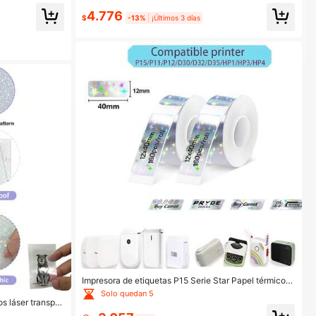
4.776
$
-13%
¡Últimos 3 días
Impresora de etiquetas P15 Serie Star Papel térmico a
utoadhesivo 12*40mm Etiquetas adhesivas compatibl
Solo quedan 5
es con impresoras de etiquetas D30 P15 P12 P11 Q2
s láser transpar
resora portátil