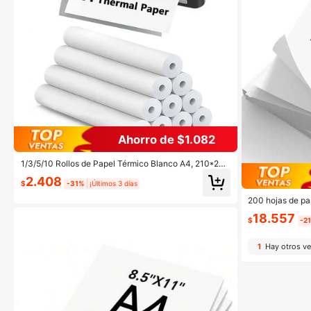
Ahorro de $1.082
1/3/5/10 Rollos de Papel Térmico Blanco A4, 210*297
mm (8.3*11.7 Pulgadas), Duradero, Adecuado para Im
2.408
presoras Portátiles, talla grande Grueso y talla grande
$
-31%
¡Últimos 3 días
Brillante, Fuentes talla grande Claras, Mejor Calidad d
200 hojas de pa
e Impresión
ra impresora por
18.557
stadounidense d
$
-2
tinta, papel de 
presoras térmica
1
Hay otros v
ficina y uso do