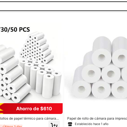
Ahorro de $610
ollos de papel térmico para cámara i
Papel de rollo de cámara para impreso
 repuesto para cámara infantil, rollos d
gráfico de 57 mm para impresora de bol
Establecido hace 1 año
ara infantil, papel para cámara infant
apel de impresora térmica no adhesiv
¡Últimos 3 días