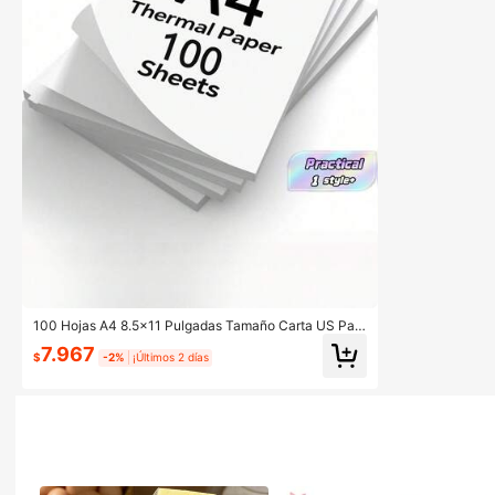
100 Hojas A4 8.5x11 Pulgadas Tamaño Carta US Pap
el Térmico Sin Tinta Plegable Portátil Papel para Impr
7.967
esora para Estudio Oficina Hogar Imprescindible
$
-2%
¡Últimos 2 días