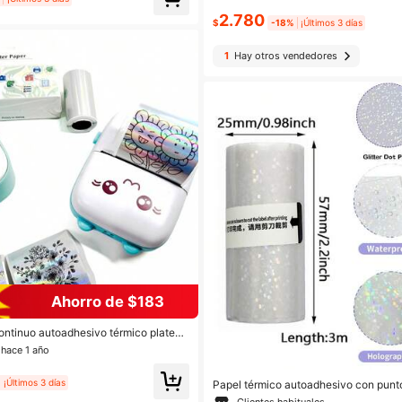
ta - Fácil de reemplazar
mm blanco (sin pegatina).
2.780
$
-18%
¡Últimos 3 días
1
Hay otros vendedores
Ahorro de $183
continuo autoadhesivo térmico platead
50mm X 3.5m/Rollo, compatible con im
 hace 1 año
as portátiles mini C9/X5/X6/T02/M02,
cto láser, útiles escolares, vuelta al
¡Últimos 3 días
Papel térmico autoadhesivo con punto
entes, papel térmico brillante para imp
Clientes habituales