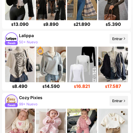
13.090
9.890
21.890
5.390
$
$
$
$
Lalippa
Entrar
50+ Nuevo
8.490
14.590
16.821
17.587
$
$
$
$
Cozy Pixies
Entrar
99+ Nuevo