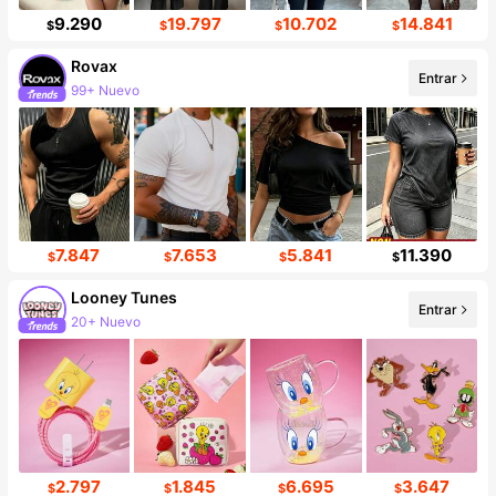
9.290
19.797
10.702
14.841
$
$
$
$
Rovax
Entrar
99+ Nuevo
Incremento de seguidores de 35%
7.847
7.653
5.841
11.390
$
$
$
$
Looney Tunes
Entrar
20+ Nuevo
60K seguidores
2.797
1.845
6.695
3.647
$
$
$
$