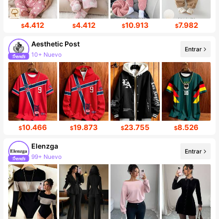
4.412
4.412
10.913
7.982
$
$
$
$
Aesthetic Post
Entrar
10+ Nuevo
101K seguidores
10.466
19.873
23.755
8.526
$
$
$
$
Elenzga
Entrar
99+ Nuevo
Incremento de seguidores de 12%