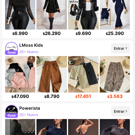
6.990
26.290
9.690
25.390
$
$
$
$
LMoss Kids
Entrar
20+ Nuevo
Incremento de seguidores de 41%
47.090
8.790
17.451
3.563
$
$
$
$
Powerista
Entrar
20+ Nuevo