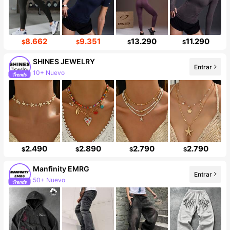
8.662
9.351
13.290
11.290
$
$
$
$
SHINES JEWELRY
Entrar
10+ Nuevo
47K seguidores
2.490
2.890
2.790
2.790
$
$
$
$
Manfinity EMRG
Entrar
50+ Nuevo
Incremento de seguidores de 13%