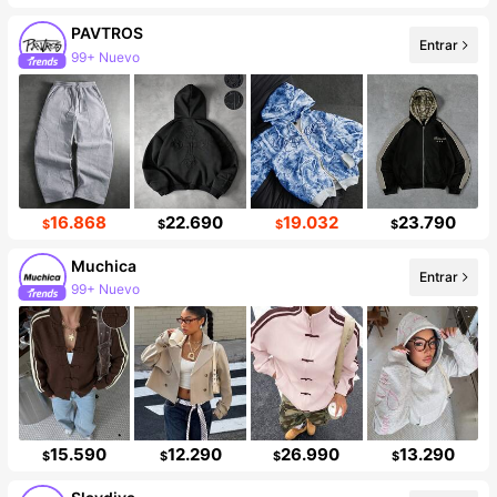
PAVTROS
Entrar
99+ Nuevo
576K seguidores
16.868
22.690
19.032
23.790
$
$
$
$
Muchica
Entrar
99+ Nuevo
335K seguidores
15.590
12.290
26.990
13.290
$
$
$
$