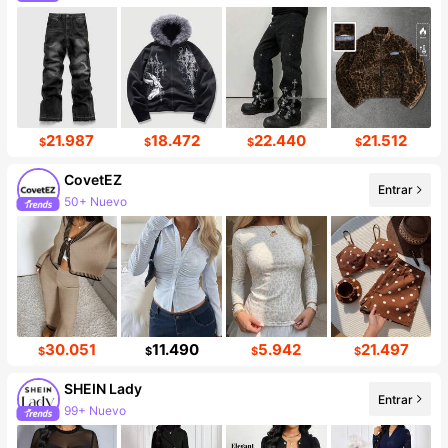
665K seguidores
21.987
18.472
22.440
21.512
$
$
$
$
CovetEZ
Entrar
50+ Nuevo
174K seguidores
30.051
11.490
5.942
21.497
$
$
$
$
SHEIN Lady
Entrar
99+ Nuevo
Incremento de seguidores de 10%