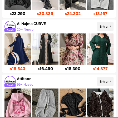
23.290
30.836
24.302
13.167
$
$
$
$
Al Najma CURVE
Entrar
20+ Nuevo
101K seguidores
18.543
16.490
18.390
14.877
$
$
$
$
Attitoon
Entrar
99+ Nuevo
Incremento de seguidores de 18%