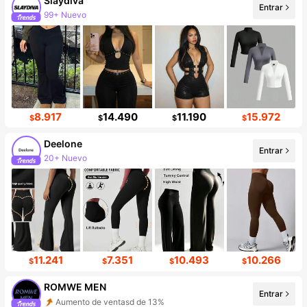
Slaydiva
Entrar
99+ Nuevo
Incremento de seguidores de 13%
8.917
14.490
11.190
15.972
$
$
$
$
Deelone
Entrar
20+ Nuevo
Incremento de seguidores de 45%
11.241
7.351
10.493
10.266
$
$
$
$
ROMWE MEN
Entrar
Aumento de ventasd de 13%