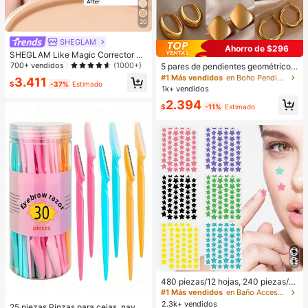
20
SHEGLAM
Ahorro de $296
SHEGLAM Like Magic Corrector D
e Alta Cobertura 12H-Chantilly Mar
700+ vendidos
(1000+)
5 pares de pendientes geométricos
ca De Belleza CosméTica Maquillaj
de metal, diseño exagerado europe
#1 Más vendidos
en Boho Pendientes De Mujer
3.411
e Para Mujeres Y NiñAs
$
-37%
Estimado
o y americano, conjunto de pendien
1k+ vendidos
tes de lujo de nicho, estilos mixtos a
2.394
leatorios
$
-11%
Estimado
480 piezas/12 hojas, 240 piezas/6
hojas, 40 piezas/1 hoja, Pegatinas
#1 Más vendidos
en Baño Accesorios para herramientas
de estrellas para la cara, Pegatinas
2.3k+ vendidos
25 piezas Pinzas para cejas, navaj