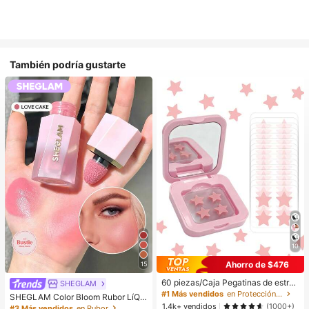
También podría gustarte
10
Ahorro de $476
15
60 piezas/Caja Pegatinas de estrell
SHEGLAM
a lindas - Pegatinas faciales, sin al
#1 Más vendidos
en Protección de la piel
SHEGLAM Color Bloom Rubor LíQui
cohol, sin fragancia, suaves en la pi
1.4k+ vendidos
do Acabado Mate-Love Cake Color
(1000+)
#3 Más vendidos
en Rubor