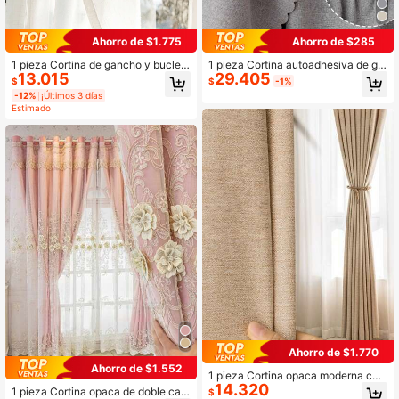
Ahorro de $1.775
Ahorro de $285
1 pieza Cortina de gancho y bucle a
1 pieza Cortina autoadhesiva de ga
13.015
29.405
utoadhesiva sencilla, instalación si
ncho y bucle, cortinas térmicas y p
$
$
-1%
n taladro, adecuada para puertas, c
ara sombrear para ventanas sin nec
-12%
¡Últimos 3 días
ocina, sala de estar, dormitorio, a pr
esidad de perforar, fácil de instalar
Estimado
ueba de polvo, protección UV, fácil i
nstalación, uso durante todo el año
Ahorro de $1.770
Ahorro de $1.552
1 pieza Cortina opaca moderna col
14.320
or crema para sala de estar / dormit
1 pieza Cortina opaca de doble cap
$