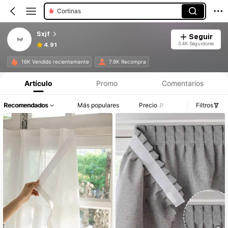
Cortinas
Sxjf
Seguir
3.4K Seguidores
4.91
16K Vendido recientemente
7.9K Recompra
Artículo
Promo
Comentarios
Recomendados
Más populares
Precio
Filtros