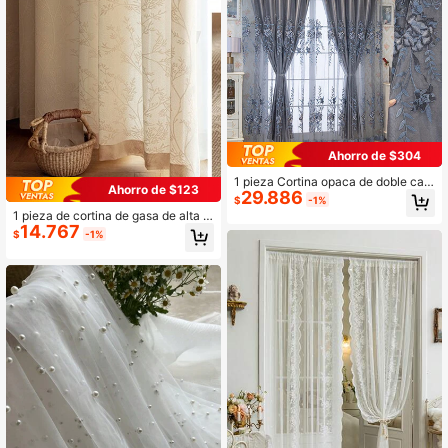
Ahorro de $304
1 pieza Cortina opaca de doble cap
Ahorro de $123
29.886
a con bordado estilo palacio europe
$
-1%
o, con patrones florales y de rollo in
1 pieza de cortina de gasa de alta c
trincados bordados con hilo dorado,
14.767
alidad para sala de estar, dormitorio,
$
-1%
decoraciones de perlas, anillos colg
ventana de bahía
antes superiores, adecuada para do
rmitorio, balcón y ventanas decorati
vas