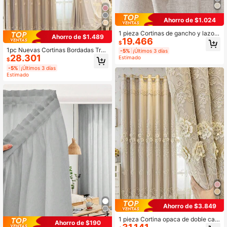
Ahorro de $1.024
1 pieza Cortinas de gancho y lazo, f
Ahorro de $1.489
19.466
ácil de instalar sin taladrar, sombra
$
de ventana autoadhesiva para prot
1pc Nuevas Cortinas Bordadas Tran
-5%
¡Últimos 3 días
ección solar y aislamiento térmico
28.301
sparentes, Doble Capa, Adecuadas
Estimado
$
para la Sala y el Dormitorio, Sencill
-5%
¡Últimos 3 días
o Estilo Campestre de Cortina para
Estimado
Ventana de Bahía
Ahorro de $3.849
1 pieza Cortina opaca de doble cap
Ahorro de $190
a con decoración floral, material de