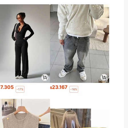
17.305
23.167
$
-17%
-16%