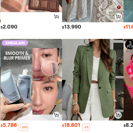
2.090
13.990
11
$
$
$
5.786
18.801
8.
$
$
$
-28%
-5%