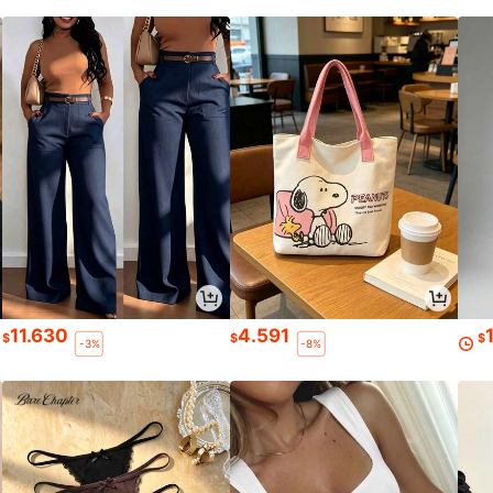
11.630
4.591
$
$
$
-3%
-8%