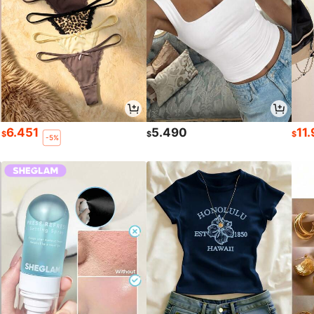
6.451
5.490
11
$
$
$
-5%