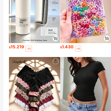
15.219
1.430
$
$
-3%
-4%