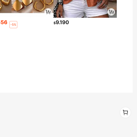
556
9.190
$
-5%
1
0