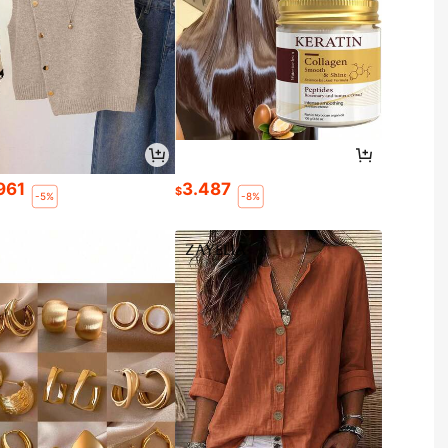
.961
3.487
$
-5%
-8%