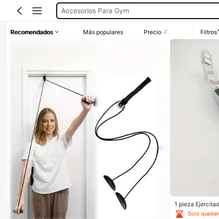
Ejercicio Brazos
Taekwondo
Recomendados
Más populares
Precio
Filtros
Ligas Para Ejercicio
Aislador De Bíceps
1 pieza Ejercit
ar grasa efecti
Solo quedan
uscular, adecua