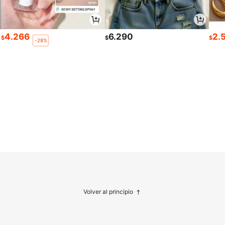
4.266
6.290
2.
$
$
$
-28%
Volver al principio