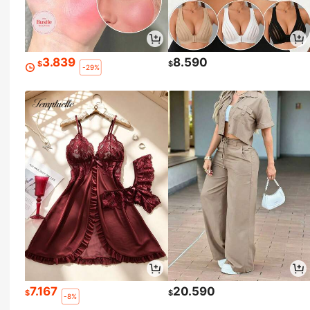
3.839
8.590
$
$
-29%
7.167
20.590
$
$
-8%