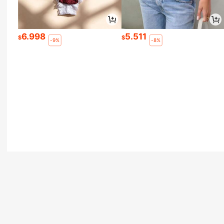
6.998
5.511
$
$
-9%
-8%