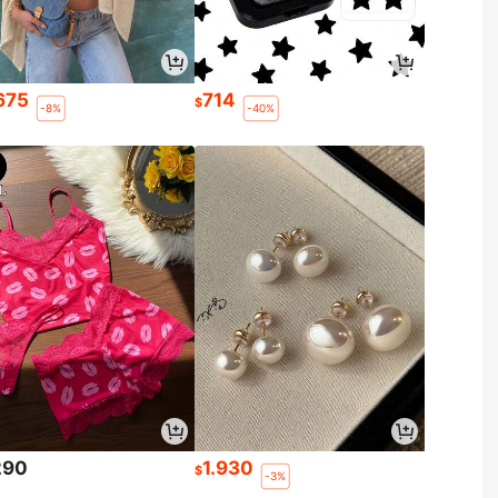
.675
714
$
-8%
-40%
290
1.930
$
-3%