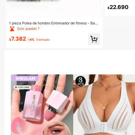
alda, sin alimen
22.690
$
1 pieza Polea de hombro Entrenador de fitness - Band
a de resistencia Ejercitador de brazos para fortalecimi
Solo quedan 7
ento y tonificación muscular
7.382
$
-4%
Estimado