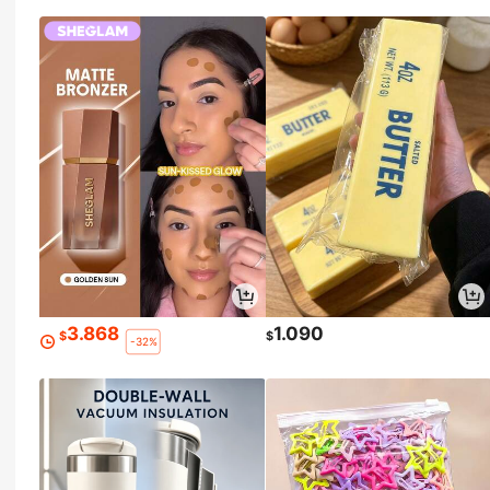
3.868
1.090
$
$
-32%