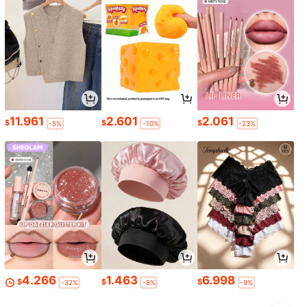
11.961
2.601
2.061
$
$
$
-5%
-10%
-23%
4.266
1.463
6.998
$
$
$
-32%
-8%
-9%
1