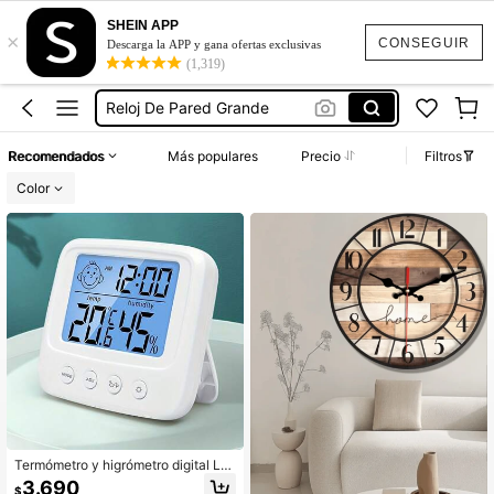
SHEIN APP
×
Reloj De Pared 3d
CONSEGUIR
Descarga la APP y gana ofertas exclusivas
(1,319)
Reloj De Pared
Reloj De Pared Grande
Reloj De Pared Para Sala
Recomendados
Más populares
Precio
Filtros
Reloj Derretido
Color
Reloj De Pared 3d
Reloj De Pared
Termómetro y higrómetro digital LC
D grande con reloj - Monitor de tem
3.690
$