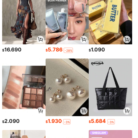
16.690
5.786
1.090
$
$
$
-28%
2.090
1.930
5.684
$
$
$
-3%
-3%