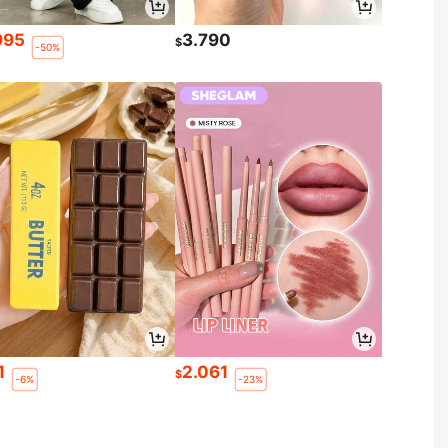
995
3.790
$
-50%
1
2.061
$
-6%
-23%