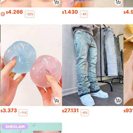
4.266
1.430
4.
$
$
$
-32%
-4%
3.373
27.131
93
$
$
$
-11%
-8%