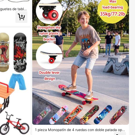
uguetes de tabla
ersión y alivio d
1 pieza Monopatín de 4 ruedas con doble patada opci
onal en 8 colores, monopatín de dibujos animados par