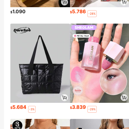
1.090
5.786
$
$
-28%
5.684
3.839
$
$
-3%
-29%