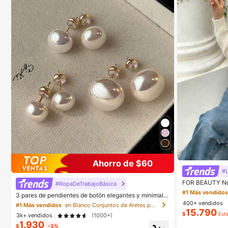
Ahorro de $60
#L
FOR BEAUTY Nue
#RopaDeTrabajoBásica
unto Corto con 
#1 Más vendido
3 pares de pendientes de botón elegantes y minimalis
Manga Larga, Co
tas con perlas falsas para uso diario, bodas y fiestas p
400+ vendidos
o
#1 Más vendidos
en Blanco Conjuntos de Aretes para Mujeres
ara mujeres
15.790
$
Est
3k+ vendidos
(1000+)
1.930
$
-3%