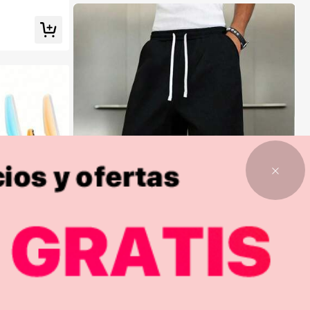
y prácticos, Rellenos de calcetines, Herramientas de
maquillaje, Productos asequibles, Regalos, Obsequio
s, Regalos para mujeres, Regalos de Navidad, Estétic
o
1
1
1 pieza Pantalones deportivos casuales de corte holg