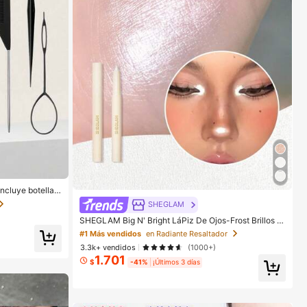
ncluye botella r
 para peinar, pei
SHEGLAM
o, adecuado par
SHEGLAM Big N' Bright LáPiz De Ojos-Frost Brillos M
arca De Belleza CosméTica Maquillaje Para Mujeres
#1 Más vendidos
en Radiante Resaltador
Y NiñAs
3.3k+ vendidos
(1000+)
1.701
$
-41%
¡Últimos 3 días