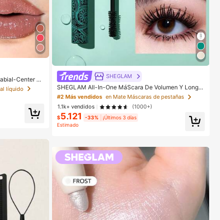
SHEGLAM
abial-Center St
méTica Maquill
SHEGLAM All-In-One MáScara De Volumen Y Longit
al líquido
ud PestañAs Marca De Belleza CosméTica Maquillaje
#2 Más vendidos
en Mate Máscaras de pestañas
Para Mujeres Y NiñAs
1.1k+ vendidos
(1000+)
5.121
$
-33%
¡Últimos 3 días
Estimado