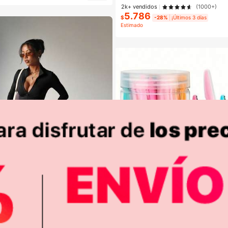
ujeres y Niñas
2k+ vendidos
(1000+)
5.786
$
-28%
¡Últimos 3 días
Estimado
4