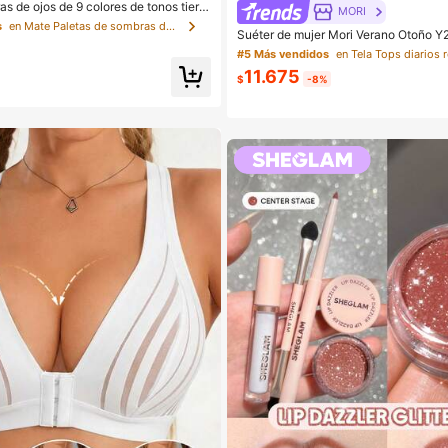
s de ojos de 9 colores de tonos tierra
MORI
late con leche, maquillaje ligero, brill
s
en Mate Paletas de sombras de ojos
Suéter de mujer Mori Verano Otoño Y2
erramientas de maquillaje de ojos
punto estilo bohemio sexy con manga
#5 Más vendidos
en color albaricoque profundo, atuend
11.675
lo callejero de punto
$
-8%