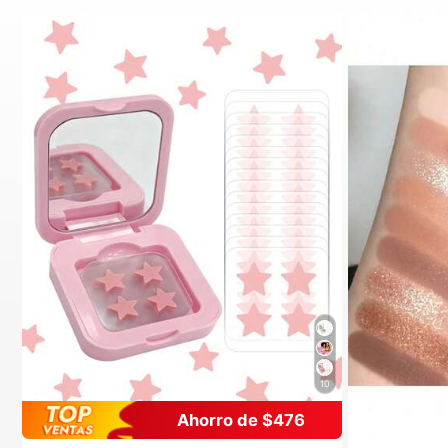
10
Ahorro de $476