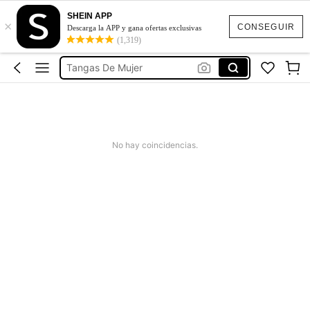
SHEIN APP
×
Tangas Sexis
CONSEGUIR
Descarga la APP y gana ofertas exclusivas
(1,319)
Tanga Faja
Tangas De Mujer
Tangas Sin Costura
Bikini Tanga
Tangas Sexis
No hay coincidencias.
Tanga Faja