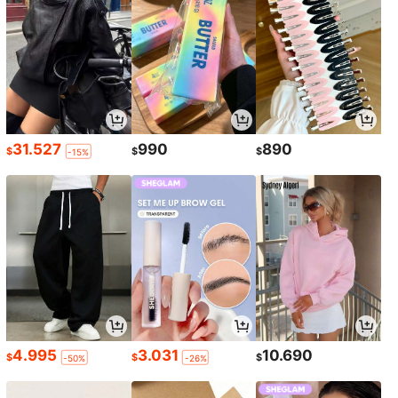
31.527
990
890
$
$
$
-15%
4.995
3.031
10.690
$
$
$
-50%
-26%