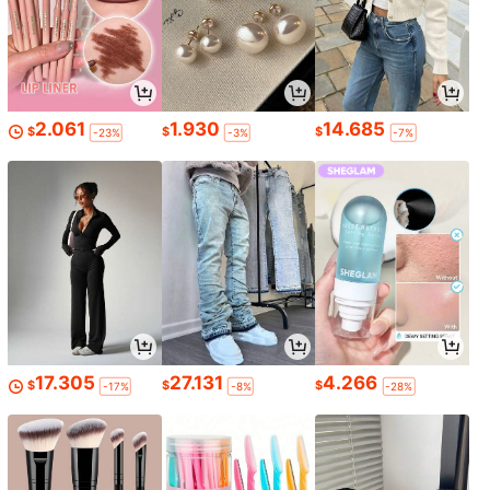
2.061
1.930
14.685
$
$
$
-23%
-3%
-7%
17.305
27.131
4.266
$
$
$
-17%
-8%
-28%