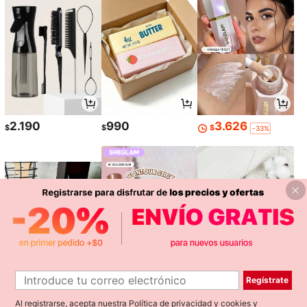
2.190
990
3.626
$
$
$
-33%
Regístrate
2.383
3.626
2.486
$
$
$
-8%
-33%
-4%
Al registrarse, acepta nuestra
Política de privacidad y cookies
y