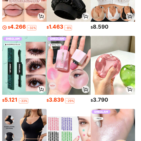
4.266
1.463
8.590
$
$
$
-32%
-8%
5.121
3.839
3.790
$
$
$
-33%
-29%