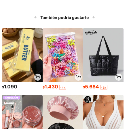
También podría gustarte
1.090
1.430
5.684
$
$
$
-4%
-3%