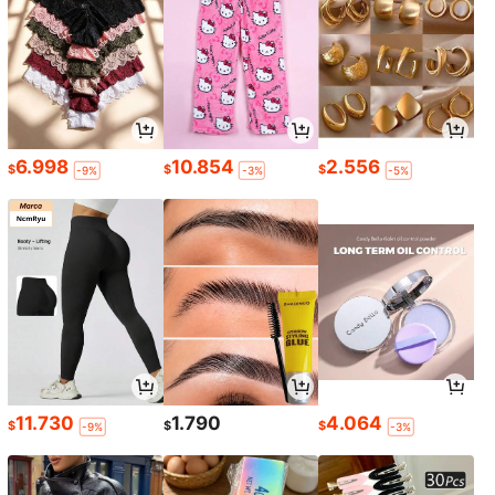
6.998
10.854
2.556
$
$
$
-9%
-3%
-5%
11.730
1.790
4.064
$
$
$
-9%
-3%