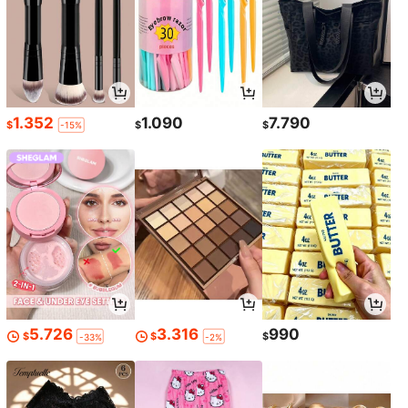
1.352
1.090
7.790
$
$
$
-15%
5.726
3.316
990
$
$
$
-33%
-2%