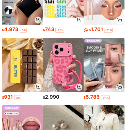
4.973
743
1.701
$
$
$
-6%
-25%
-41%
931
2.990
5.786
$
$
$
-6%
-28%