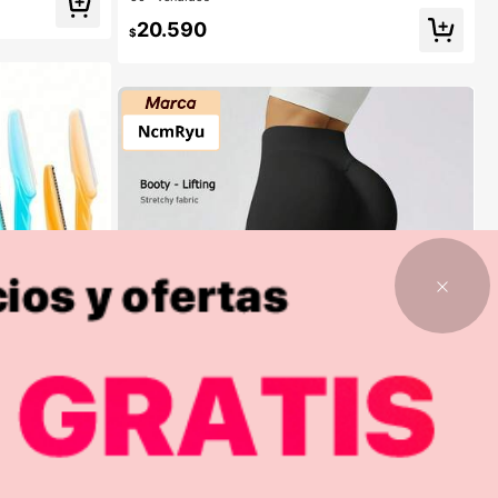
en Caqui Chalecos tipo suéter para mujer
20.590
$
1
1