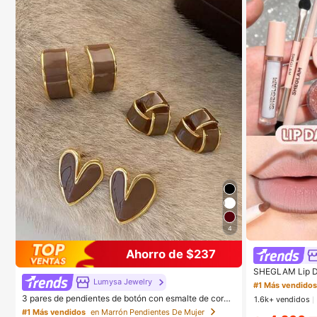
4
Ahorro de $237
SHEGLAM Lip Daz
age Lip Combo 
Lumysa Jewelry
#1 Más vendido
aje Para Mujere
3 pares de pendientes de botón con esmalte de coraz
1.6k+ vendidos
ón geométrico vintage francés, adecuados para el us
#1 Más vendidos
en Marrón Pendientes De Mujer