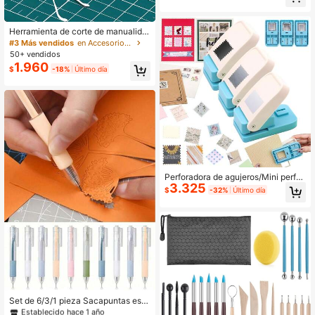
a para manualidades de papel, scra
pbooking, elaboración de tarjetas D
IY y talla grande
Herramienta de corte de manualida
des de papel, hoja giratoria de 360
#3 Más vendidos
en Accesorios de Arte
grados, cuchillo de manualidades d
50+ vendidos
e acero inoxidable, cuchillo de hobb
1.960
$
-18%
Último día
y, herramienta de corte de arte para
plantillas, vinilo y scrapbooking, te
mporada de vuelta a la escuela, Día
de la Madre
Perforadora de agujeros/Mini perfor
3.325
adora de agujeros, Simple & Práctic
$
-32%
Último día
a, Perforación precisa, Duradera &
de larga duración, Perforación man
ual, Adecuada para hacer tarjetas D
IY, Álbumes de fotos de papel, Perfo
radora de corte manual (Adecuada
para hacer álbumes de fotos), Hace
r tarjetas de diario
#8 Más vendidos
en Accesorios de Arte
Establecido hace 1 año
#8 Más vendidos
#8 Más vendidos
en Accesorios de Arte
en Accesorios de Arte
Set de 6/3/1 pieza Sacapuntas estil
Establecido hace 1 año
Establecido hace 1 año
o tijeras color Morandini, cuchillo d