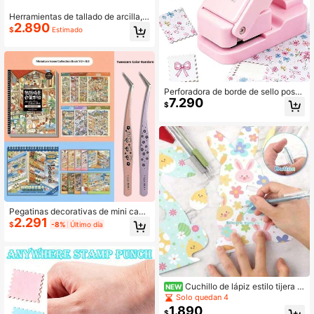
Herramientas de tallado de arcilla, 6
2.890
piezas de herramientas de arcilla p
$
Estimado
olimérica de acero inoxidable de do
ble extremo y herramientas de cerá
mica con mango de madera para rel
ieve y tallado, ideal para la tempora
da de regreso a la escuela
Perforadora de borde de sello posta
7.290
l de 1x0.8 pulgadas, adecuada para
$
diarios de chatarra y scrapbooking,
perforadora de manualidades apilab
le, diseño hueco de alineación preci
sa, adecuada para hacer tarjetas -
Rosa
Pegatinas decorativas de mini casa
2.291
y supermercado en 3D, set de pega
$
-8%
Último día
tinas de escena mini DIY para scrap
booking, libro de pegatinas de tema
de tienda de conveniencia de ciuda
d en 3D, pinzas decorativas con flor
es, diario decorativo y manualidade
s, herramientas de manualidades, re
Cuchillo de lápiz estilo tijera c
NEW
galos hechos a mano creativos, ade
olorido, cuchillo de manualidades D
Solo quedan 4
cuado para entusiastas de la papel
IY de precisión, adecuado para el h
1.890
ería
$