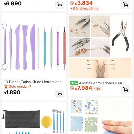
3.834
uero de acero inoxidable, cortador r
6.990
da de 1 pulgada, adecuada para tarj
$
$
otatorio ajustable, herramienta rotat
etas de manualidades, proyectos DI
-11%
Últimas 8 hrs
oria manual DIY, accesorio de artes
Y, regalos, papelería, tarjetas de feli
anía de tallado de material de cuer
citación y otros proyectos artísticos
o, suministros de oficina
10 Piezas/Bolsa Kit de Herramienta
Alicates enrolladores 6 en 1 -
NEW
s para Esculpir Arcilla - Fácil de Usa
Solo quedan 7
7.984
Acero de alta calidad, acero al carb
$
-11%
r, Juego de Tallado de Cerámica co
1.890
ono, resistente a la oxidación, durad
$
n Herramientas de Agarre Cómodo
ero - Juego de herramientas para h
para Arcilla Sculpey y Arcilla de Mo
acer joyas, adecuado para manuali
delado, Ideal para Adultos
dades de cuentas y reparación