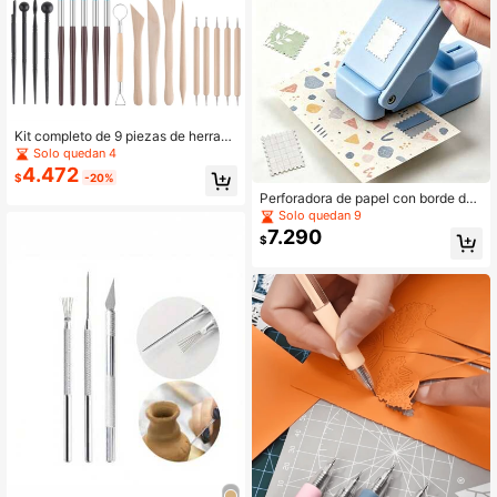
Kit completo de 9 piezas de herrami
entas aleatorias de arcilla poliméric
Solo quedan 4
a, cerámica y alfarería, herramienta
4.472
$
-20%
s de modelado, tallado y punteado,
y suministros de arte, esencial para
Perforadora de papel con borde de
la vuelta a la escuela. Juego multifu
sello de 1x0.8 pulgadas, adecuada
Solo quedan 9
ncional de 24 piezas de herramient
para diario de chatarra y scrapbook
7.290
$
as de arcilla blanda para modelado
ing, perforadora de manualidades a
y escultura DIY
pilable, diseño hueco de alineación
precisa, para hacer tarjetas - Azul c
laro