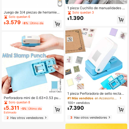
1 pieza Cuchillo de manualidades p
ortátil con botón de presión, cuchill
Juego de 3/4 piezas de herramient
Solo quedan 3
o de utilidad para estudiantes, cuch
as para escultura de arcilla, incluye
Solo quedan 6
1.390
$
illo hecho a mano, papelería para es
calibre de modelado de cerámica, a
3.579
$
-8%
Último día
tudiantes, cuchillo de talla con form
guja de detalle y herramienta de mú
a de bolígrafo
ltiples agujas, para tallar arcilla cerá
mica, limpiar agujeros, recortar bord
es, escultura y suministros de manu
alidades DIY
1 pieza Perforadora de sello rectan
gular de 0.8 pulgadas, perforadora
Perforadora mini de 0.63x0.53 pulg
#1 Más vendidos
en Accesorios de Arte
de sellos, máquina de perforación m
adas, perforadora de palanca para
Solo quedan 8
100+ vendidos
anual, adecuada para manualidade
manualidades de papel, scrapbooki
5.311
7.390
$
-5%
Último día
$
s hechas a mano, scrapbooking, cre
ng, DIY, tarjetas, suministros de arte
Estimado
ación de tarjetas, etc., plateada
y manualidades
3
Hay otros vendedores
2
Hay otros vendedores