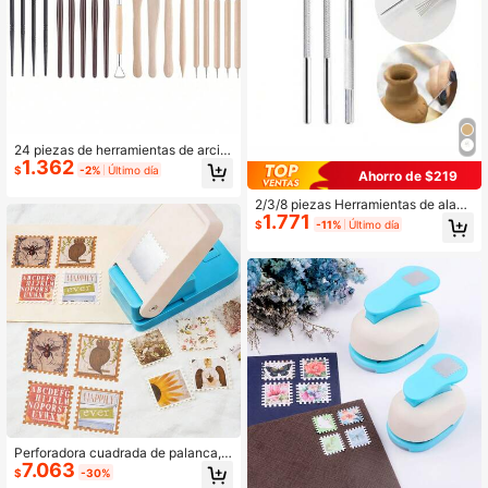
24 piezas de herramientas de arcill
1.362
a polimérica, cerámica y alfarería, j
$
-2%
Último día
Ahorro de $219
uego completo de herramientas par
a modelado de arcilla, juego de herr
2/3/8 piezas Herramientas de alam
amientas para esculpir y pintar, sum
1.771
bre de metal con textura de pluma,
inistros de arte, juego de herramient
$
-11%
Último día
adecuadas para esculpir arcilla poli
as para modelado de arcilla secada
mérica, cepillo de cerámica DIY, her
al aire, adecuado para adultos, herr
ramientas de alfarería, accesorios p
amientas de esculpido de cerámica
ara decorar pasteles
y arcilla polimérica, manualidades d
e alfarería, decoración, horneado, e
sculpido, pintura, modelado, fabrica
ción de moldes
Perforadora cuadrada de palanca, p
7.063
erforadora de artesanía en formas d
$
-30%
e abanico y rectángulo, adecuada p