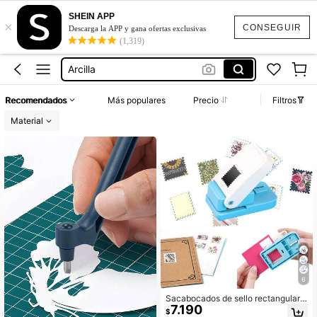
SHEIN APP
×
Papeleria
CONSEGUIR
Descarga la APP y gana ofertas exclusivas
(1,319)
Perforadora De Estampilla
Arcilla
Perforadora De Papel
Recomendados
Más populares
Precio
Filtros
Troqueladora
Material
Papeleria
Perforadora De Estampilla
6
Sacabocados de sello rectangular d
7.190
e 1" x 0.8", sacabocados de palanc
$