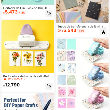
Cortador de Círculos con Brújula y
5.473
Grabado, Herramienta de Corte Mul
$
-12%
titamaño para Papel & Cartulina, Eq
uipado con Cuchilla Única, Estructu
ra de Acero Duradera, Adecuado pa
ra Manualidades DIY, Scrapbooking
Juego de transferencia de lámina 3
& Obras de Arte, Regalo Práctico Id
5.543
en 1, compatible con modelos Joy y
$
-33%
eal para Artistas y Artesanos Manu
Joy XT, incluye puntas de transfere
ales
ncia de lámina fina/estándar/gruesa
y base de fijación
#10 Más vendidos
en Accesorios de Arte
Solo quedan 7
Perforadora de borde de sello Potag
e; Perforadora para hacer tiras de p
#10 Más vendidos
#10 Más vendidos
en Accesorios de Arte
en Accesorios de Arte
elícula; Perforadora de borde decor
12.790
Solo quedan 7
Solo quedan 7
$
ativo para manualidades de papel y
#10 Más vendidos
en Accesorios de Arte
scrapbooking
Solo quedan 7