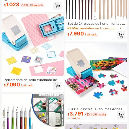
e precisión para manualidades DIY,
#8 Más vendidos
en Accesorios de Arte
1.023
$
-14%
Último día
apto para hogar, escuela, tallado, p
Establecido hace 1 año
apel, corte de cuadernos, hoja de a
cero inoxidable, PP retráctil de alta
calidad (color aleatorio)
Set de 24 piezas de herramientas p
ara esculpir arcilla polimérica, cerá
#9 Más vendidos
en Accesorios de Arte
mica y arcilla de alfarería, que inclu
7.990
$
Estimado
ye herramientas para tallar, puntas
y pintar, para la creación artística, d
e regreso a la escuela, útiles escola
res
Perforadora de sello cuadrada de 1
7.090
pulgada, perforadora de papel, perf
$
Estimado
oradora de papel manual adecuada
para manualidades, scrapbooking,
diarios, creación de tarjetas
Puzzle Punch /10 Espumas Adhesiv
3.791
as, Creador de Rompecabezas Fáci
$
-5%
Último día
l Para Rompecabezas de 4x6", Máq
Estimado
uina Portátil Para Troquelar Piezas
de Rompecabezas