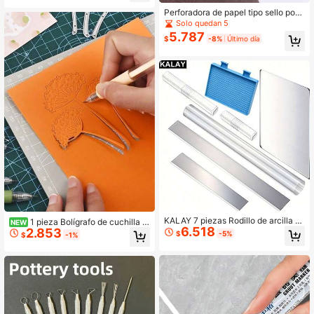
ara artes de papel, scrapbooking, el
Perforadora de papel tipo sello post
aboración de tarjetas DIY y otras m
al; Cortador de borde decorativo He
Solo quedan 5
anualidades
rramienta para diarios chatarra; Perf
5.787
$
-8%
Último día
oradora de palanca para manualida
des de papel, scrapbooking y proye
ctos de arte
KALAY 7 piezas Rodillo de arcilla só
1 pieza Bolígrafo de cuchilla d
NEW
6.518
lida acrílica con placa base transpa
2.853
e arte y manualidades de precisión
$
-5%
$
-1%
rente, herramientas de arcilla polim
con cuchillas de repuesto, herramie
érica flexible, adecuadas para mod
nta de corte exacto para cortar pap
elado y escultura DIY
el, scrapbooking, DIY, cuchillo de h
obby detallado para plantillas, vinil
o, fabricación de tarjetas, diarios, su
ministros de arte creativos, regalo p
ara adultos, estudiantes, vuelta a la
escuela