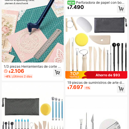
Perforadora de papel con bord
NEW
7.490
e de sello postal de 2.5x2.1cm para
$
diario de chatarra y scrapbooking, p
erforadoras apilables con diseño de
corte de alineación de precisión par
a hacer tarjetas - ¡3 colores disponi
bles!
1/3 piezas Herramientas de corte d
2.106
e papel, cuchilla giratoria de 360 gr
$
ados, cuchillo de manualidades de
Ahorro de $93
-4%
¡Últimos 2 días
acero inoxidable, cuchillo multiusos
y herramientas de corte de arte, ad
19 piezas de suministros de arte de
7.697
ecuadas para plantillas, vinilo y álb
arcilla modelable DIY para tallar, her
$
-1%
umes de recortes.
ramientas de modelado de pasatie
mpo, cortador de arcilla polimérica,
herramienta de escultura y manuali
dades