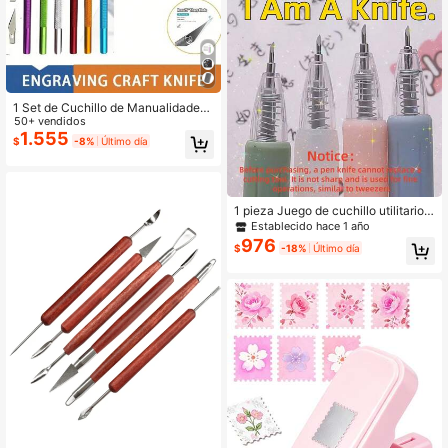
1 Set de Cuchillo de Manualidades
de Precisión - Juego de Cuchillos E
50+ vendidos
xactos de Alta Precisión para Arte y
1.555
$
-8%
Último día
Utilidad con Cuchillas de Afeitar Ext
remadamente Afiladas para Tallar,
Modelado de Arquitectura, Scrapbo
oking, Corte de Obras de Arte DIY y
talla grande - Herramienta Complet
1 pieza Juego de cuchillo utilitario d
a para Personas Creativas
e estilo de empuje, adecuado para li
Establecido hace 1 año
bros de pegatinas, corte, manualida
976
$
-18%
Último día
des, grabado, suministros de arte DI
Y para estudiantes (Nota: El cuchill
o utilitario de estilo de empuje no pu
ede reemplazar a los cuchillos reale
s, es un producto de papelería, la ho
ja no es afilada), regreso a la escuel
a, suministros de aprendizaje