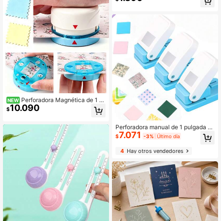
ogar, la escuela, la talla, el papel, el
corte de cuadernos, hoja de acero i
noxidable, PP retráctil de alta calida
d (color aleatorio), cuchillo de arte
Morandi, cuchillo de talla, cortador
de papel, cuchillo de botón, bolígraf
o con cabeza de cuchillo pequeña
Perforadora Magnética de 1 P
NEW
10.090
ulgada para Manualidades, Perfora
$
dora para Cualquier Lugar, Perforad
ora de Ventana Enmarcada con Pos
Perforadora manual de 1 pulgada d
icionamiento Preciso para Manualid
7.071
e agujero cuadrado, adecuada para
ades de Papel, Scrapbooking, DIY,
$
-3%
Último día
manualidades de papel, scrapbooki
Creación de Tarjetas, Suministros d
ng, elaboración de tarjetas DIY y art
e Artes y Manualidades
4
Hay otros vendedores
esanías