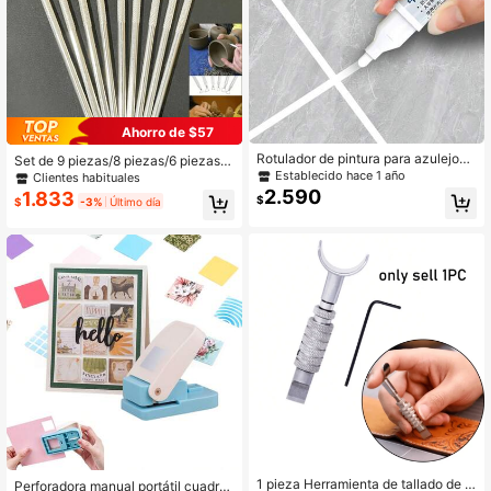
Ahorro de $57
Rotulador de pintura para azulejos i
Set de 9 piezas/8 piezas/6 piezas/2
mpermeable blanco/gris, bolígrafo d
piezas/1 pieza de herramientas de
Establecido hace 1 año
Clientes habituales
e tinta permanente para juntas
alfarería - Set de 7 agujas, agujas d
2.590
1.833
$
$
-3%
Último día
e detalle, herramientas de modelad
o para arcilla polimérica, escultura,
suministros de manualidades DIY, d
e vuelta a la escuela, útiles escolar
es
1 pieza Herramienta de tallado de c
Perforadora manual portátil cuadra