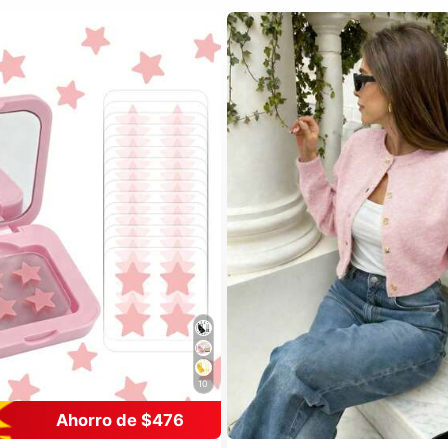
10
Ahorro de $476