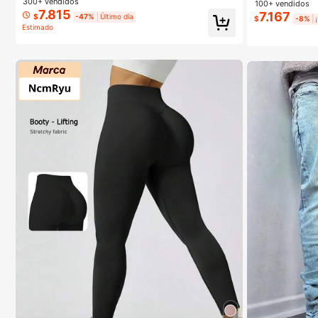
300+ vendidos
100+ vendidos
interior sexy, r
7.815
7.167
$
-47%
Último día
$
-8%
Estimado