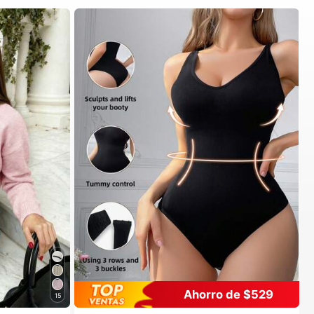
Ahorro de $529
15
#1 Más vendidos
en Casual-Cómodo Bodys moldeadores para mujer