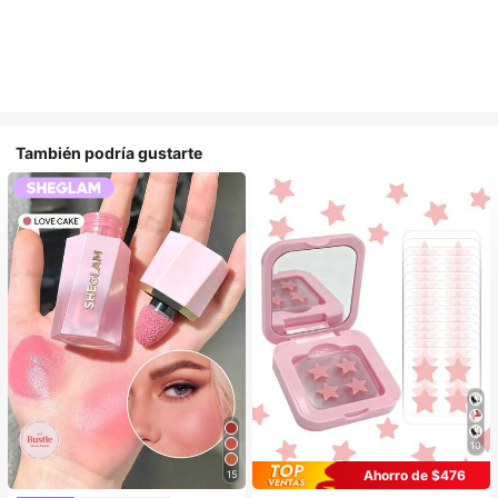
También podría gustarte
10
Ahorro de $476
15