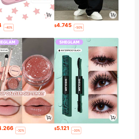
4
4.745
$
-40%
-50%
4.266
5.121
$
-32%
-33%