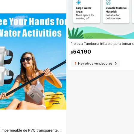
1 pieza Tumbona inflable para tomar e
lgadas (aprox. 176 X 115 cm) Flotador 
54.190
grande con almohada, Balsa de baño 
$
ar el sol como regalo para fiestas
1
Hay otros vendedores
a impermeable de PVC transparente, b