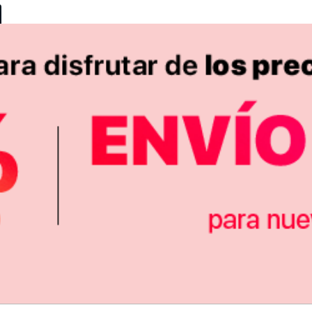
3.487
$
-8%