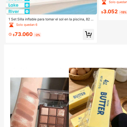
olsa seca de 3 
Solo quedan
táctil con corre
atación, kayak,
3.052
os y playa
$
-15%
1 Set Silla inflable para tomar el sol en la piscina, 82 X
63 pulgadas (Aprox. 210 X 160 cm) Balsa de piscina e
Solo quedan 6
xtra grande con almohada, Balsa de baño para tomar
el sol 4 en 1, Cama de relax para tomar el sol, Decorac
73.060
ión del hogar y jardín
$
-2%