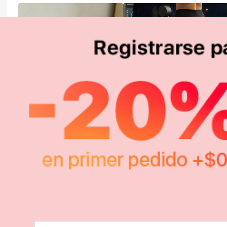
890
10.518
$
$
-14%