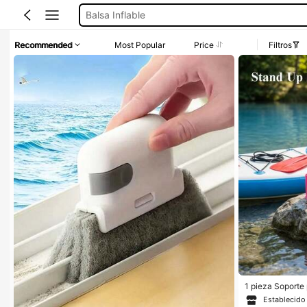
Balsa Inflable
Flotadores
Recommended
Most Popular
Price
Filtros
Lanchas Acuaticas
Inflables
Lancha Inflable
1 pieza Soporte 
abla de surf, SU
Establecido
deslizante para