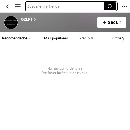
Buscar en la Tienda
QZLP1
Seguir
Recomendados
Más populares
Precio
Filtros
No hay coincidencias
Por favor inténtelo de nuevo.