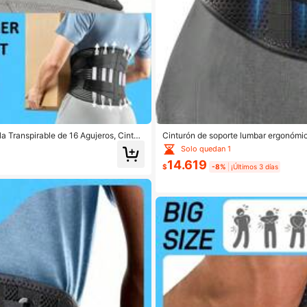
a Transpirable de 16 Agujeros, Cintur
Cinturón de soporte lumbar ergonómic
jercicio en Casa y Caminar.
a hombres y mujeres
Solo quedan 1
14.619
$
-8%
¡Últimos 3 días