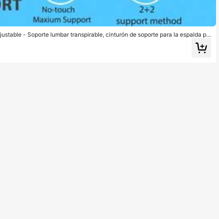
ustable - Soporte lumbar transpirable, cinturón de soporte para la espalda pa
adecuado para entrenamiento, ejercicio en casa y caminata, se puede usar co
o.