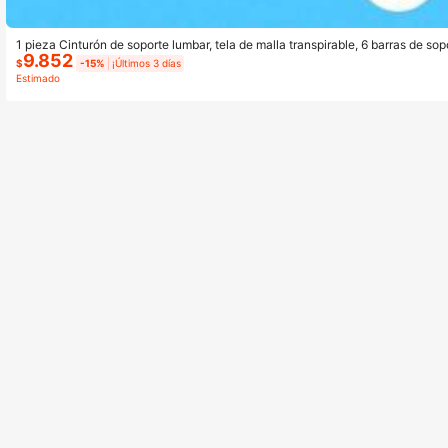
1 pieza Cinturón de soporte lumbar, tela de malla transpirable, 6 barras de sop
9.852
x, fácil de usar
$
-15%
¡Últimos 3 días
Estimado