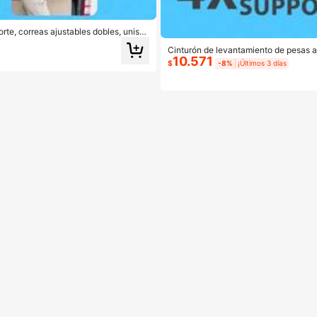
orte, correas ajustables dobles, unise
Cinturón de levantamiento de pesas aj
10.571
ra fitness y gimnasio para hombres, 
$
-8%
¡Últimos 3 días
mo faja de cintura y cinturón deportiv