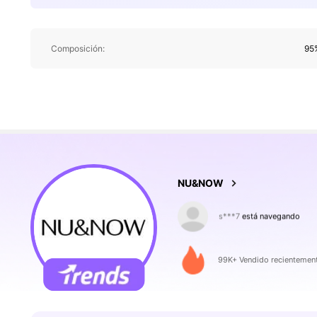
4,85
Composición:
95%
60K Seguidores
4,85
NU&NOW
60K Seguidores
4,85
99K+ Vendido recientemen
60K Seguidores