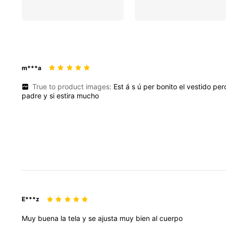
m***a
True to product images:
Est
á
s
ú
per
bonito
el
vestido
per
padre
y
si
estira
mucho
E***z
Muy
buena
la
tela
y
se
ajusta
muy
bien
al
cuerpo