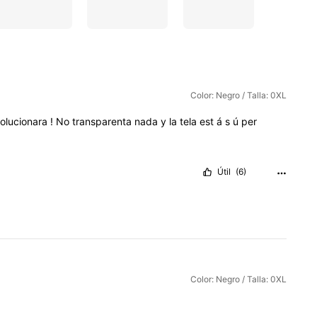
Color: Negro / Talla: 0XL
solucionara
!
No
transparenta
nada
y
la
tela
est
á
s
ú
per
Útil
(6)
Color: Negro / Talla: 0XL