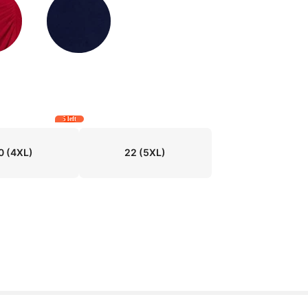
5 left
0
(4XL)
22
(5XL)