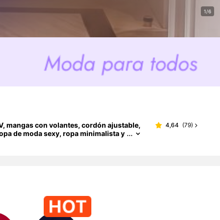
1/6
 V, mangas con volantes, cordón ajustable,
4,64
(
79
)
 ropa de moda sexy, ropa minimalista y