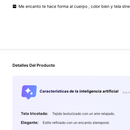
Me
encanto
te
hace
forma
al
cuerpo
,
color
bien
y
tela
str
Detalles Del Producto
60K Seguidores
4,85
Características de la inteligencia artificial
Escri
Tela tricotada:
Tejido texturizado con un aire relajado.
Elegante:
Estilo refinado con un encanto atemporal.
60K Seguidores