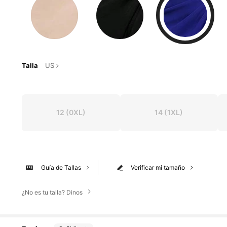
Talla
US
12
(0XL)
14
(1XL)
Guía de Tallas
Verificar mi tamaño
¿No es tu talla? Dinos