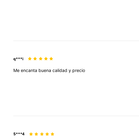
q***i
Me
encanta
buena
calidad
y
precio
5***4