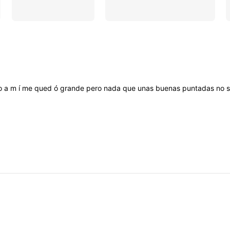
o
a
m
í
me
qued
ó
grande
pero
nada
que
unas
buenas
puntadas
no