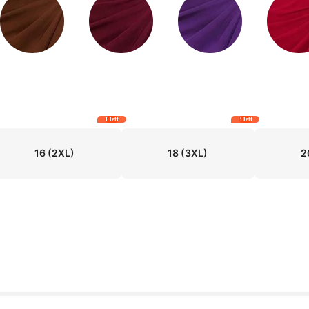
1 left
3 left
16
(2XL)
18
(3XL)
2