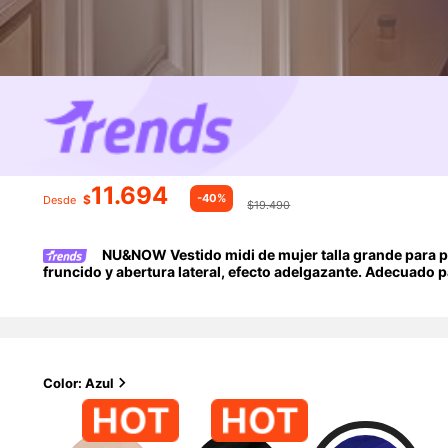
11.694
-40%
$
Desde
$19.490
NU&NOW Vestido midi de mujer talla grande para pr
fruncido y abertura lateral, efecto adelgazante. Adecuado p
elegante para mujer talla grande.
Color: Azul