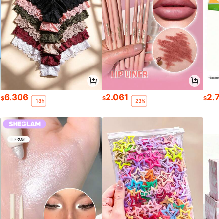
6.306
2.061
2.
$
$
$
-18%
-23%