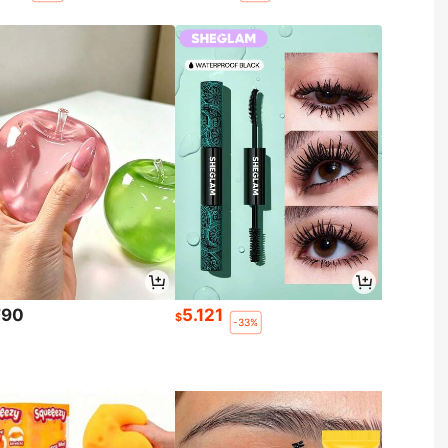
790
5.121
$
-33%