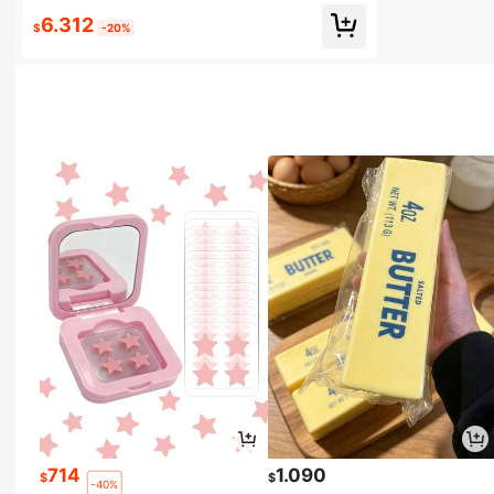
arañazos
6.312
$
-20%
714
1.090
$
$
-40%