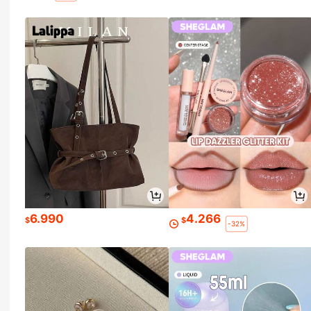
6.990
4.266
$
$
-32%