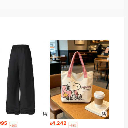
995
4.242
$
-50%
-15%