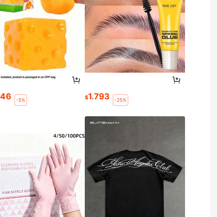
746
1.793
$
-5%
-25%