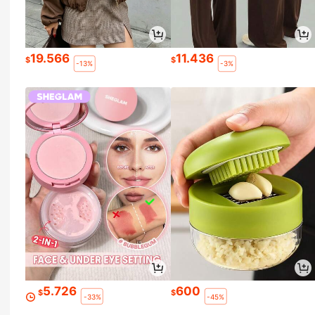
19.566
11.436
$
$
-13%
-3%
5.726
600
$
$
-33%
-45%