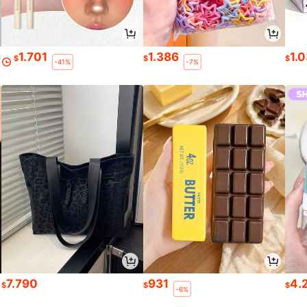
1.701
1.386
1.
$
$
$
-41%
-7%
7.790
931
4.
$
$
$
-6%