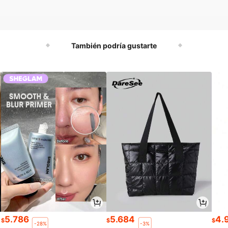
También podría gustarte
5.786
5.684
4.
$
$
$
-28%
-3%