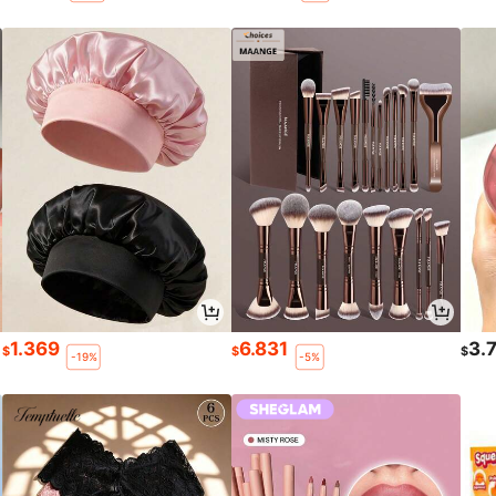
1.369
6.831
3.
$
$
$
-19%
-5%