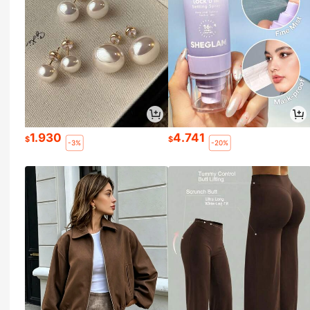
1.930
4.741
$
$
-3%
-20%