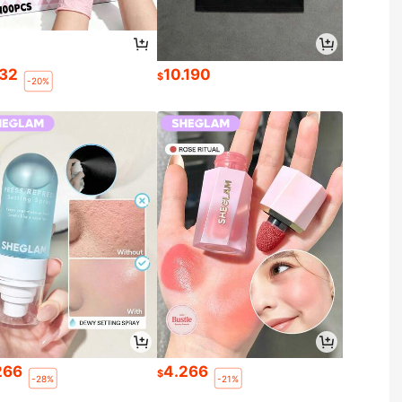
032
10.190
$
-20%
266
4.266
$
-28%
-21%