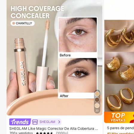
20
SHEGLAM
5 pares de pend
SHEGLAM Like Magic Corrector De Alta Cobertura 12
xagerado europe
H-Chantilly Marca De Belleza CosméTica Maquillaje
700+ vendidos
(1000+)
#1 Más vendido