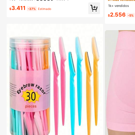
es de lujo de nic
Para Mujeres Y NiñAs
1k+ vendidos
3.411
$
-37%
Estimado
2.556
$
-5%