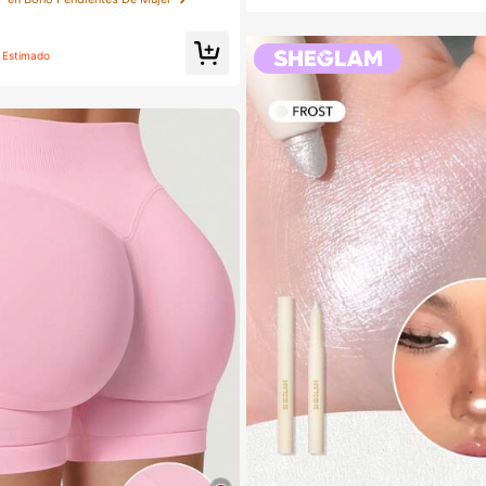
ho, estilos mixtos aleatorios
bitaciones, Tocador, Dormitorio, Viaje
ciales de viaje, Accesorios decorati
y prácticos, Rellenos de calcetines, 
maquillaje, Productos asequibles, Re
Estimado
s, Regalos para mujeres, Regalos de N
o