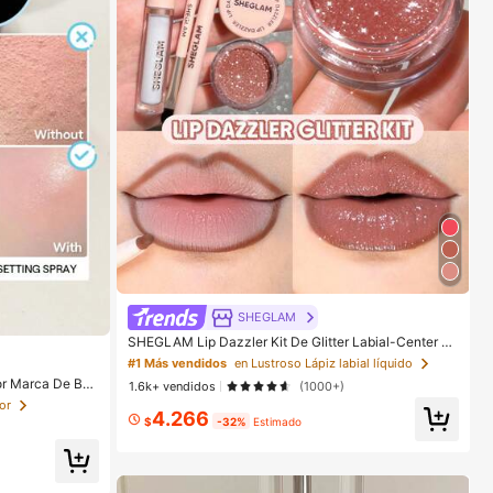
SHEGLAM
SHEGLAM Lip Dazzler Kit De Glitter Labial-Center St
age Lip Combo Marca De Belleza CosméTica Maquill
#1 Más vendidos
en Lustroso Lápiz labial líquido
aje Para Mujeres Y NiñAs
r Marca De Bell
1.6k+ vendidos
(1000+)
res Y NiñAs
or
4.266
$
-32%
Estimado