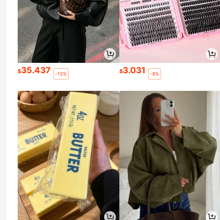
35.437
3.031
$
$
-15%
-8%