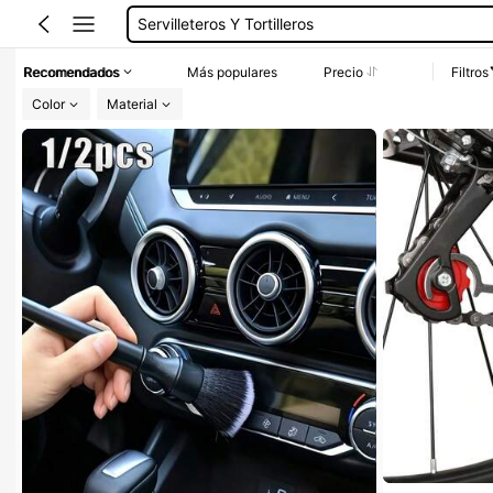
Herramienta De Carpintería
Limpiador De Cadena De Moto
Recomendados
Más populares
Precio
Filtros
Cadenas Para Bisicleta
Color
Material
Limpiador De Cadena De Bicicleta