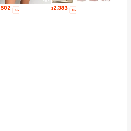
.502
2.383
$
-4%
-8%