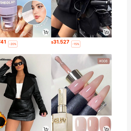
741
31.527
$
-20%
-15%