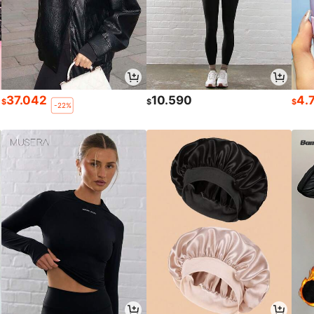
37.042
10.590
4.
$
$
$
-22%