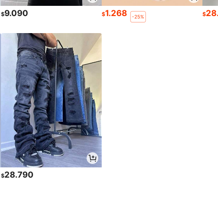
9.090
1.268
28
$
$
$
-25%
28.790
$