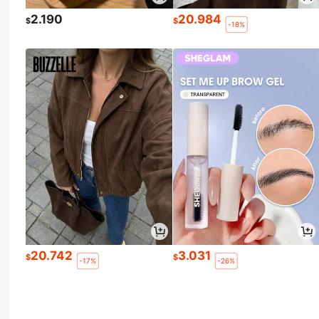
2.190
20.984
$
$
-18%
20.742
3.031
$
$
-17%
-26%