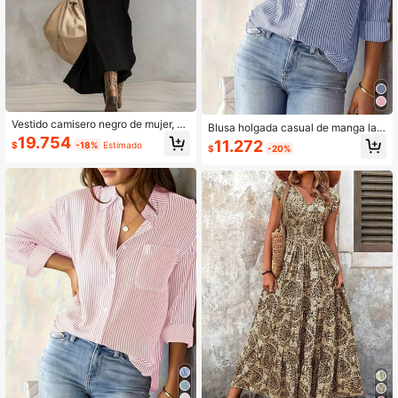
Vestido camisero negro de mujer, ve
Blusa holgada casual de manga lar
stido ajustado de manga larga de m
ga a rayas para mujer, primavera
19.754
11.272
$
-18%
Estimado
alla transparente con cinturón, vesti
$
-20%
do formal elegante para la oficina y
el trabajo, vestido de verano para m
ujer