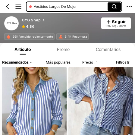
Vestidos Largos De Mujer
OYG Shop
Seguir
1.6K Seguidores
4.80
36K Vendido recientemente
5.4K Recompra
Artículo
Promo
Comentarios
Recomendados
Más populares
Precio
Filtros