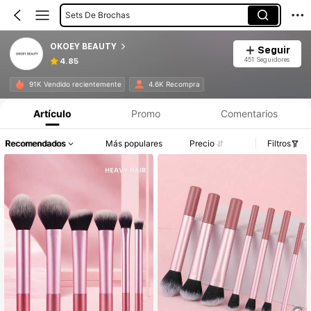
Sets De Brochas
OKOEY BEAUTY
Seguir
451 Seguidores
4.85
91K Vendido recientemente
4.6K Recompra
Artículo
Promo
Comentarios
Recomendados
Más populares
Precio
Filtros