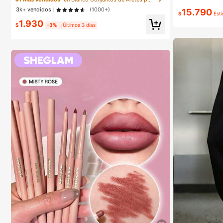
ara mujeres
3k+ vendidos
(1000+)
15.790
$
Est
1.930
$
-3%
¡Últimos 3 días