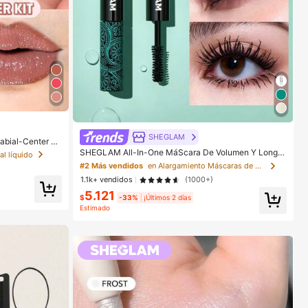
SHEGLAM
abial-Center St
méTica Maquill
SHEGLAM All-In-One MáScara De Volumen Y Longit
al líquido
ud PestañAs Marca De Belleza CosméTica Maquillaje
#2 Más vendidos
en Alargamiento Máscaras de pestañas
Para Mujeres Y NiñAs
1.1k+ vendidos
(1000+)
5.121
$
-33%
¡Últimos 2 días
Estimado