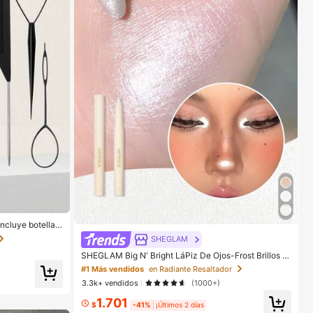
ncluye botella r
 para peinar, pei
SHEGLAM
o, adecuado par
SHEGLAM Big N' Bright LáPiz De Ojos-Frost Brillos M
arca De Belleza CosméTica Maquillaje Para Mujeres
#1 Más vendidos
en Radiante Resaltador
Y NiñAs
3.3k+ vendidos
(1000+)
1.701
$
-41%
¡Últimos 2 días