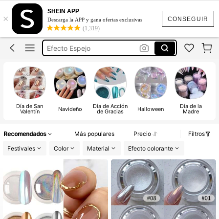
SHEIN APP
×
Efecto Aurora
CONSEGUIR
Descarga la APP y gana ofertas exclusivas
(1,319)
Uñas
Efecto Espejo
Uñas Materiales
Efectos Para Uña
Efecto Aurora
Día de San
Día de Acción
Día de la
Uñas
Navideño
Halloween
Valentín
de Gracias
Madre
Recomendados
Más populares
Precio
Filtros
Festivales
Color
Material
Efecto colorante