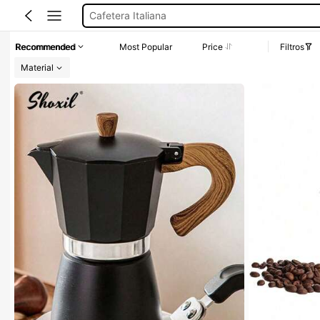
Cafetera Para Estufa
Cafeteras
Recommended
Most Popular
Price
Filtros
Cafeteras Para Café
Material
Cafetera