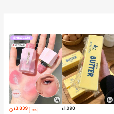
3.839
1.090
$
$
-29%