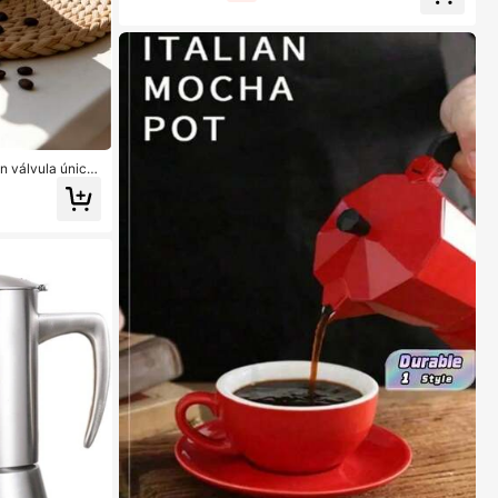
n válvula única,
al para el tiempo