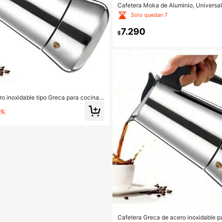
Cafetera Moka de Aluminio, Universal
Gas y Placa de Inducción
Solo quedan 7
7.290
$
ro inoxidable tipo Greca para cocina d
stufas de cerámica, apropiada para ha
o y moca, ideal para la vuelta a clase
0%
Cafetera Greca de acero inoxidable p