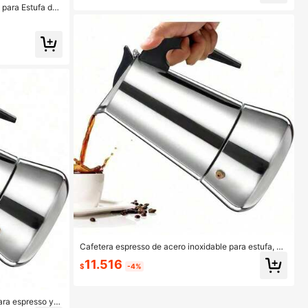
 para Estufa de
Cafetera espresso de acero inoxidable para estufa, pe
rcoladora italiana para café, máquina de café Mocha
11.516
Greca, clásica para cocinas de inducción para el hog
$
-4%
ar y camping
ara espresso y