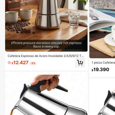
Cafetera Espresso de Acero Inoxidable 2/4/6/9/12 Taz
as 100-600ml Cafetera Moka para Hogar Cocina y C
12.427
1 pieza Cafeter
amping
$
-3%
ula única, para 
19.390
nto directo, ese
$
libre