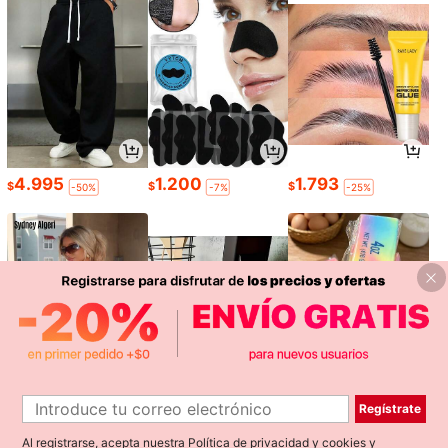
4.995
1.200
1.793
$
$
$
-50%
-7%
-25%
Regístrate
10.690
2.383
990
$
$
$
-8%
Al registrarse, acepta nuestra
Política de privacidad y cookies
y