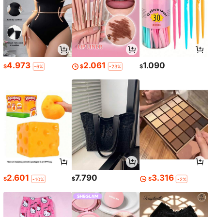
4.973
2.061
1.090
$
$
$
-6%
-23%
2.601
7.790
3.316
$
$
$
-10%
-2%