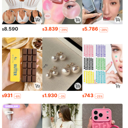
8.590
3.839
5.786
$
$
$
-29%
-28%
931
1.930
743
$
$
$
-6%
-3%
-25%