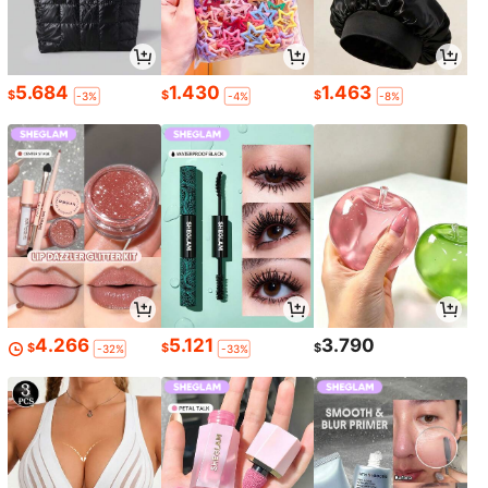
5.684
1.430
1.463
$
$
$
-3%
-4%
-8%
4.266
5.121
3.790
$
$
$
-32%
-33%