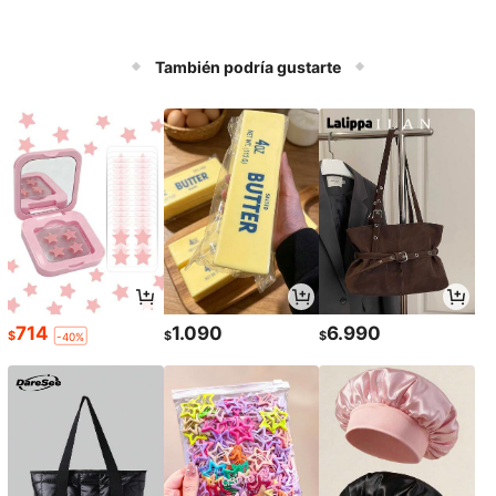
También podría gustarte
714
1.090
6.990
$
$
$
-40%