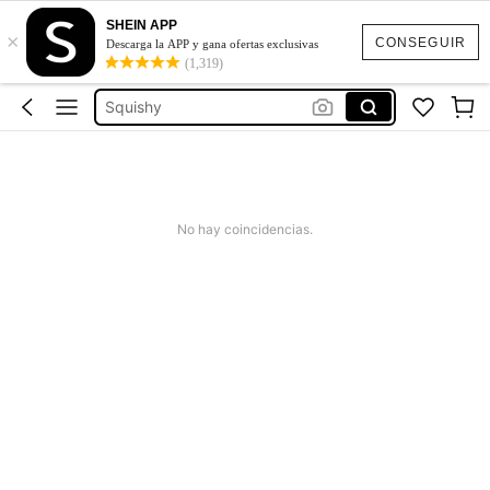
SHEIN APP
×
Jeans Mujer
CONSEGUIR
Descarga la APP y gana ofertas exclusivas
(1,319)
Squishies
Squishy
Vestidos Elegantes Para Fiesta
Poleras Mujer
Jeans Mujer
No hay coincidencias.
Squishies