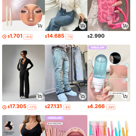
1.701
14.685
2.990
$
$
$
-41%
-7%
17.305
27.131
4.266
$
$
$
-17%
-8%
-28%