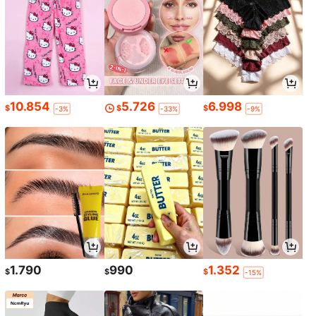
10.854
5.726
6.998
$
$
$
-3%
-33%
-9%
1.790
990
1.352
$
$
$
-15%