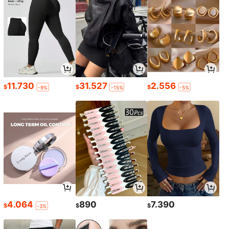
11.730
31.527
2.556
$
$
$
-9%
-15%
-5%
4.064
890
7.390
$
$
$
-3%