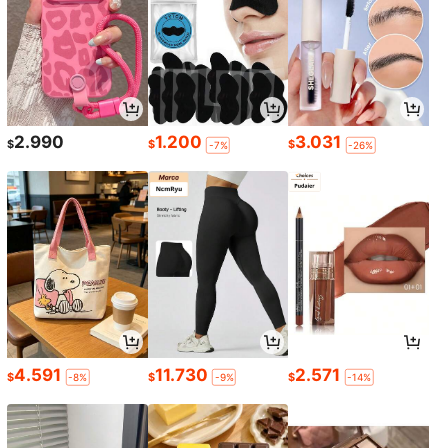
2.990
1.200
3.031
$
$
$
-7%
-26%
4.591
11.730
2.571
$
$
$
-8%
-9%
-14%