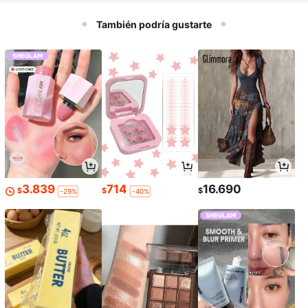
amiliares y decoraciones navideñas
También podría gustarte
3.839
714
16.690
$
$
$
-29%
-40%