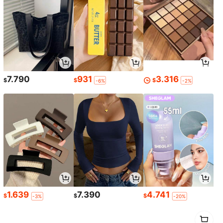
7.790
931
3.316
$
$
$
-6%
-2%
1.639
7.390
4.741
$
$
$
-3%
-20%
1
0