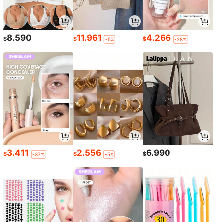
8.590
11.961
4.266
$
$
$
-5%
-28%
3.411
2.556
6.990
$
$
$
-37%
-5%