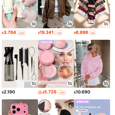
3.784
19.341
6.998
$
$
$
-50%
-14%
-9%
2.190
5.726
10.690
$
$
$
-33%