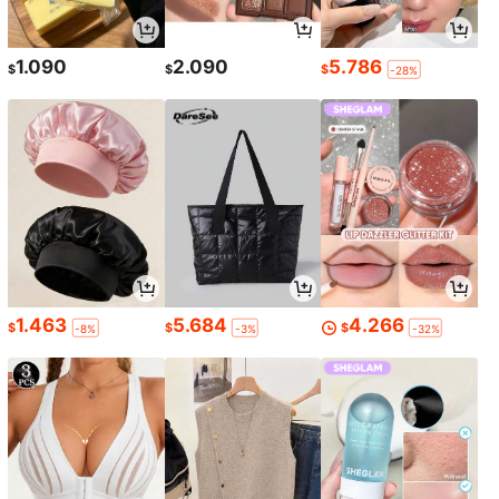
1.090
2.090
5.786
$
$
$
-28%
1.463
5.684
4.266
$
$
$
-8%
-3%
-32%