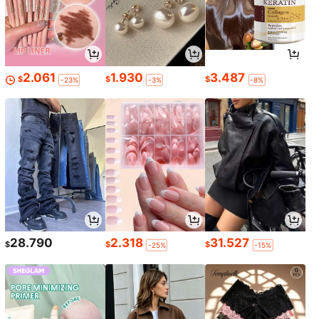
2.061
1.930
3.487
$
$
$
-23%
-3%
-8%
28.790
2.318
31.527
$
$
$
-25%
-15%