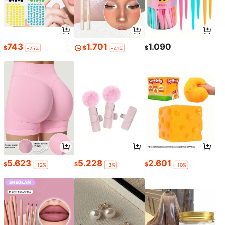
743
1.701
1.090
$
$
$
-25%
-41%
5.623
5.228
2.601
$
$
$
-12%
-3%
-10%