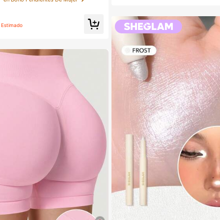
ho, estilos mixtos aleatorios
bitaciones, Tocador, Dormitorio, Viaje
ciales de viaje, Accesorios decorati
y prácticos, Rellenos de calcetines, 
maquillaje, Productos asequibles, Re
Estimado
s, Regalos para mujeres, Regalos de N
o