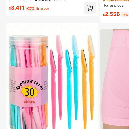
es de lujo de nic
Para Mujeres Y NiñAs
1k+ vendidos
3.411
$
-37%
Estimado
2.556
$
-5%