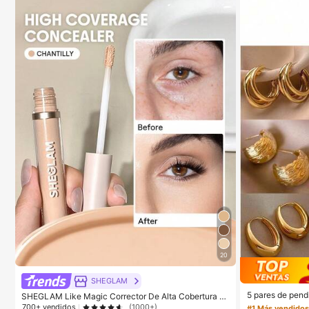
20
SHEGLAM
5 pares de pend
SHEGLAM Like Magic Corrector De Alta Cobertura 12
xagerado europe
H-Chantilly Marca De Belleza CosméTica Maquillaje
700+ vendidos
(1000+)
#1 Más vendido