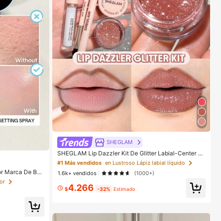
SHEGLAM
SHEGLAM Lip Dazzler Kit De Glitter Labial-Center St
age Lip Combo Marca De Belleza CosméTica Maquill
#1 Más vendidos
en Lustroso Lápiz labial líquido
aje Para Mujeres Y NiñAs
r Marca De Bell
1.6k+ vendidos
(1000+)
res Y NiñAs
or
4.266
$
-32%
Estimado