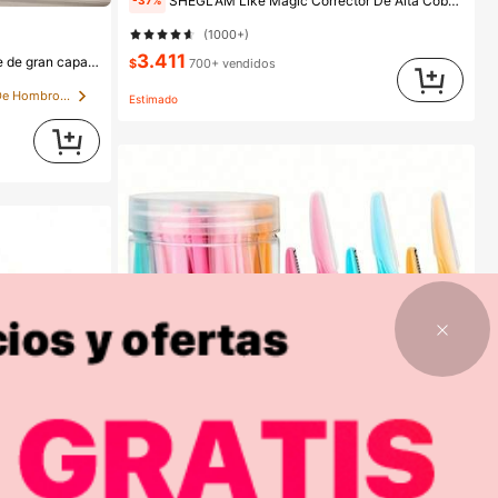
SHEGLAM Like Magic Corrector De Alta Cobertura 12H-Chantilly Marca De Belleza CosméTica Maquillaje Para Mujeres Y NiñAs
-37%
(1000+)
3.411
Lalippa 1 pieza Bolso de mano vintage de gran capacidad, bolso de transporte grande para debajo del brazo, bolso de motocicleta de moda, de cuero de unicolor de PU con acabado de cera, decoración con correa, cierre con cremallera, bolso de hombro para mujer para trabajo, escuela, viajes, compras, negocios, adecuado para uso diario
$
700+ vendidos
en Cuadrado Bolsos De Hombro De Mujer
Estimado