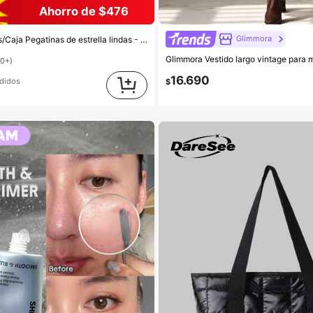
Ahorro de $476
Glimmora
, suaves en la piel, fáciles de aplicar, resistentes al agua, ideales para decoraciones de fiesta, pegatinas faciales, espejos de maquillaje, adecuadas para maquillaje, decoración de habitaciones, tocador, viajes, dormitorio, accesorios de maquillaje, colores: rosa, negro, amarillo, blanco, verde, multicolor, tono de piel. Incluye 1 paquete de 40 piezas/hoja
00+)
16.690
ndidos
$