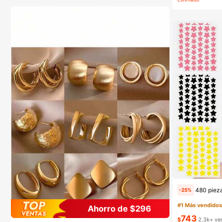
(10
480 piezas/12 hojas, 240 piezas/6 hojas, 40 piezas/1 hoja, Pegatinas de estrellas para la cara, Pegatinas decorativas de Halloween, Pega
-25%
#1 Más vendido
Ahorro de $296
743
$
2.3k+ ve