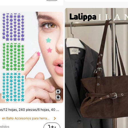
(1000+)
00+)
tinas decorativas de Navidad, Pegatinas de pentagrama, Pegatinas decorativas de colores, Para decoración de fotos de fiestas y vacaciones, Pegatinas decorativas para la cara, Pegatinas decorativas para fiestas, Para decoración de habitaciones, Tocador, Dormitorio, Viajes, Artículos esenciales de viaje, Accesorios decorativos, Económicos y prácticos, Rellenos de calcetines, Herramientas de maquillaje, Productos asequibles, Regalos, Obsequios, Regalos para mujeres, Regalos de Navidad, Estético
s
en Baño Accesorios para herramientas
ndidos