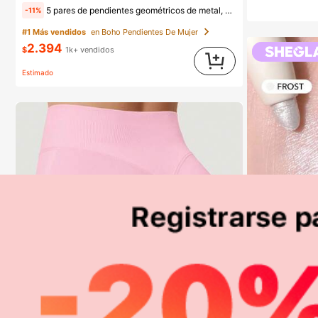
5 pares de pendientes geométricos de metal, diseño exagerado europeo y americano, conjunto de pendientes de lujo de nicho, estilos mixtos aleatorios
-11%
#1 Más vendidos
en Boho Pendientes De Mujer
2.394
$
1k+ vendidos
Estimado