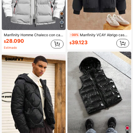
49K Seguidores
4,82
4
Manfinity Homme Chaleco con capucha y cremallera para hombre, otoño e invierno
Manfinity VCAY Abrigo casual de invierno con capucha con cordón y cremallera frontal de unicolor, de manga larga, estilo streetwear Y2K para hombres
-30%
28.090
39.123
$
$
Estimado