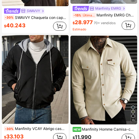
Manfinity EMRG
SWAVVY
Manfinity EMRG Chaleco acolchado con capucha y cremallera para hombre, chaleco sin mangas acolchado, chaleco negro, chaleco para hombre, chaleco con capucha para hombre, un gran regalo para tu novio
-15%
Últimas 9 hrs
SWAVVY Chaqueta con capucha de unicolor casual para hombres, versátil para el invierno
-30%
28.977
$
70+ vendidos
40.243
$
Estimado
15
Manfinity VCAY Abrigo casual acolchado y grueso con capucha de corte slim para hombres, abrigo de invierno negro, adecuado para salir en invierno, regalo para amigos, esposo, novio
-30%
Manfinity Homme Camisa-chaqueta de pana para hombre Manfinity, una mezcla de estilo urbano y casual.
NEW
33.103
11.990
$
$