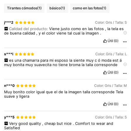
Tirantes cómodos
(1)
básico
(1)
como en las fotos
(1)
j***2
Color: Gris / Talla: S
Calidad del producto:
Viene
justo
como
en
las
fotos
,
la
tela
es
de
buena
calidad
,
y
el
color
viene
tal
cual
la
imagen
.
diferencia de color:
igual
a
la
imagen
Útil
(0)
s***l
Color: Gris / Talla: L
es
una
chamarra
para
mi
esposo
la
siente
muy
c
ó
moda
est
á
muy
bonita
muy
suavecita
no
tiene
broma
la
talla
corresponde
qued
ó
muy
satisfecho
con
su
chamarra
.
Útil
(0)
n***0
Color: Gris / Talla: M
Muy
bonito
color
igual
que
el
de
la
imagen
talla
corresponde
Tela
suave
y
ligera
Útil
(0)
y***5
Color: Gris / Talla: S
49K Seguidores
4,82
Very
good
quality
,
cheap
but
nice
.
Comfort
to
wear
and
Satisfied