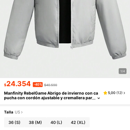
1/4
24.354
-40%
$
$40.590
Manfinity RebelGame Abrigo de invierno con ca
5,00
(
12
)
pucha con cordón ajustable y cremallera par
a hombre de ajuste holgado
Talla
US
36
(S)
38
(M)
40
(L)
42
(XL)