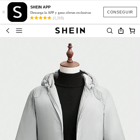
SHEIN APP
×
CONSEGUIR
Descarga la APP y gana ofertas exclusivas
(1,319)