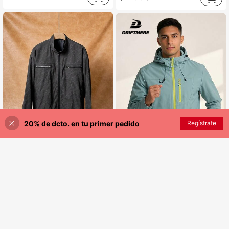
20% de dcto. en tu primer pedido
Regístrate
¡40% DE DESCUENTO!
AÑADIR A LA BOLSA
Manfinity Roghcode Chaqueta gris de hombre con estampado de copos de nieve, estilo urbano juvenil, para otoño/invierno
-30%
Driftmere
Driftmere Chaqueta cortavientos ligera para hombres, con cierre de cremallera, diseño con capucha, lavable a máquina, de poliéster, casual para deportes al aire libre, tipo bomber, adecuada para salidas diarias, ocio, entrenamiento, deportes, trotar, ocasiones formales
16.093
-3%
$
23.852
$