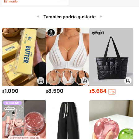
Estimado
uguete interactivo de novedad de d
oble color rojo & azul, regalo
También podría gustarte
1.090
8.590
5.684
$
$
$
-3%