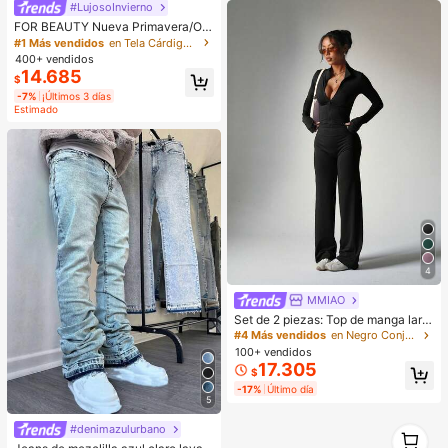
#LujosoInvierno
FOR BEAUTY Nueva Primavera/Oto
ño Mujer Top de Punto Corto con B
#1 Más vendidos
en Tela Cárdigans de mujer
otones Delanteros, Cuello Redond
400+ vendidos
o, Manga Larga, Color Albaricoque
14.685
$
Vintage, Top de Otoño
-7%
¡Últimos 3 días
Estimado
4
MMIAO
Set de 2 piezas: Top de manga larg
a con cierre de cremallera morado
#4 Más vendidos
en Negro Conjuntos deportivos para mujer
+ Pantalones anchos de pierna anc
100+ vendidos
ha sueltos, conjunto de yoga y dep
17.305
$
orte
-17%
Último día
5
#denimazulurbano
1
#1 Más vendidos
en Botón Vaqueros de hombre
1
¡Casi agotado!