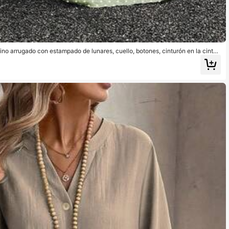
lino arrugado con estampado de lunares, cuello, botones, cinturón en la cintur
popular para verano y otoño, ideal para ir a trabajar