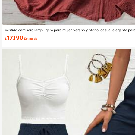
Vestido camisero largo ligero para mujer, verano y otoño, casual elegante para 
yón y lino con textura arrugada, con cuello, botones, cinturón en la cintura y 
17.190
$
Estimado