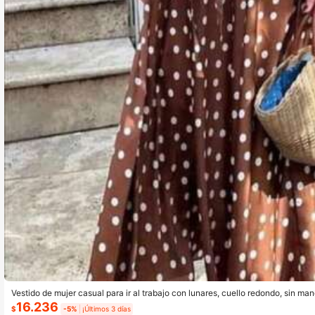
Vestido de mujer casual para ir al trabajo con lunares, cuello redondo, sin man
e, marrón, para el verano
16.236
$
-5%
¡Últimos 3 días