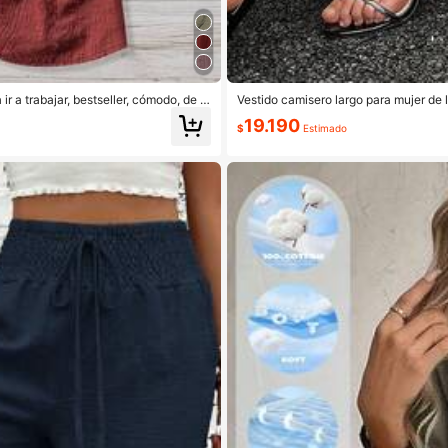
ir a trabajar, bestseller, cómodo, de ra
Vestido camisero largo para mujer de 
puños
a y puños, cómodo, casual y elegante, 
19.190
$
Estimado