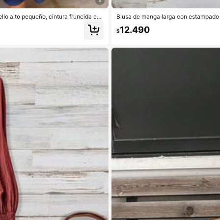
5
llo alto pequeño, cintura fruncida en l
Blusa de manga larga con estampado d
co elegante para verano, otoño, vaca
12.490
$