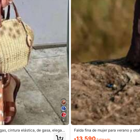
4
gas, cintura elástica, de gasa, elegant
Falda fina de mujer para verano y otoñ
de lino texturizado arrugado, color lis
13.590
$
Estimado