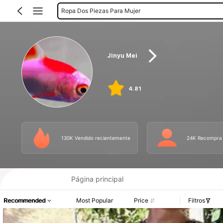
Faldas De Mujer
Jinyu Mei
4.81
130K Vendido recientemente
24K Recompra
Página principal
Recommended
Most Popular
Price
Filtros