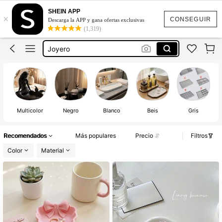
Charola Decorativa
SHEIN APP
×
Bandeja Decorativa
CONSEGUIR
Descarga la APP y gana ofertas exclusivas
(1,319)
Joyero
Exhibidor De Joyería
Decoración Para Habitación
Charola Decorativa
Bandeja Decorativa
Multicolor
Negro
Blanco
Beis
Gris
Recomendados
Más populares
Precio
Filtros
Color
Material