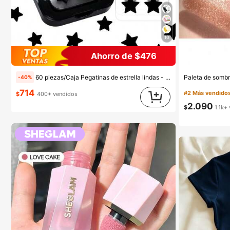
10
Ahorro de $476
60 piezas/Caja Pegatinas de estrella lindas - Pegatinas faciales, sin alcohol, sin fragancia, suaves en la piel, fáciles de aplicar, resistentes al agua, ideales para decoraciones de fiesta, pegatinas faciales, espejos de maquillaje, adecuadas para maquillaje, decoración de habitaciones, tocador, viajes, dormitorio, accesorios de maquillaje, colores: rosa, negro, amarillo, blanco, verde, multicolor, tono de piel. Incluye 1 paquete de 40 piezas/hoja
-40%
714
#2 Más vendido
$
400+ vendidos
2.090
$
1.1k+