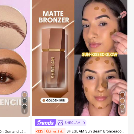
14
6
SHEGLAM
SHEGLAM Sun Beam Bronceador LíQuido Mate-Golden Sun Marca De Belleza CosméTica Maquillaje Para Mujeres Y NiñAs
 Belleza CosméTica Maquillaje Para Mujeres Y NiñAs
-32%
Últimos 2 días