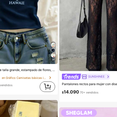
28
IslaSuriya Top de talla grande, estampado de flores, casual para mujeres, camiseta gráfica, verano, top de playa de verano para mujeres, regalo para hermana, top Y2k
SUNSHINEE
s
en Gráfico Camisetas básicas informales
vendidos
14.090
$
70+ vendidos