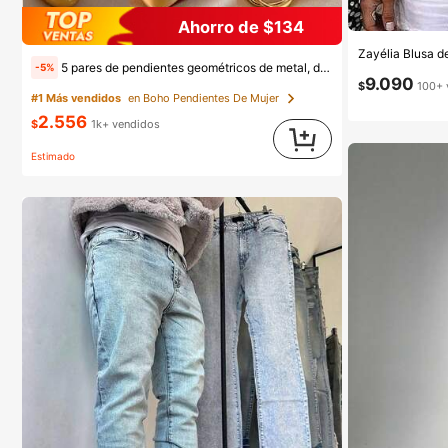
Ahorro de $134
5 pares de pendientes geométricos de metal, diseño exagerado europeo y americano, conjunto de pendientes de lujo de nicho, estilos mixtos aleatorios
-5%
9.090
$
100+ 
#1 Más vendidos
en Boho Pendientes De Mujer
2.556
$
1k+ vendidos
Estimado