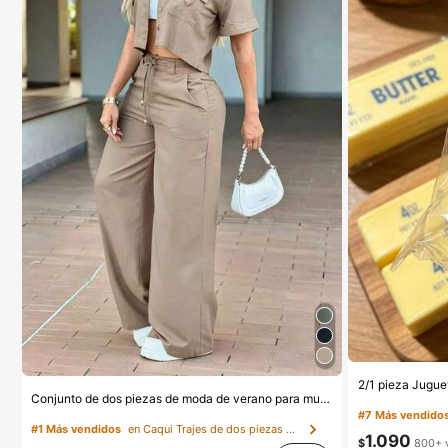
Conjunto de dos piezas de moda de verano para mujer de unicolor casual: top de manga corta con cuello y bolsillos, pantalones de pierna recta de cintura alta elegantes, del trabajo al fin de semana
#7 Más vendido
#1 Más vendidos
en Caqui Trajes de dos piezas para mujer
1.090
$
800+ 