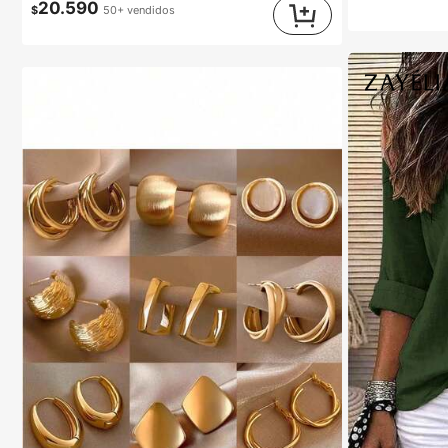
20.590
$
50+ vendidos