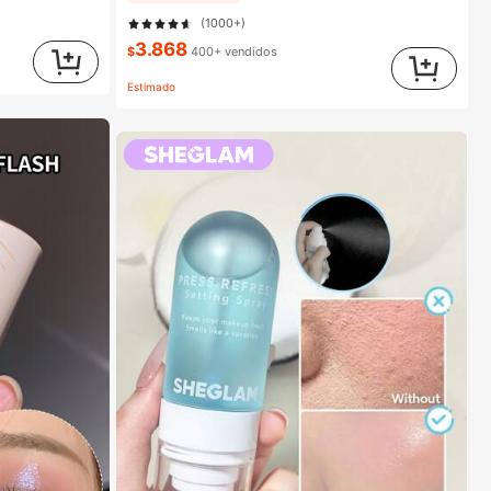
(1000+)
3.868
$
400+ vendidos
Estimado