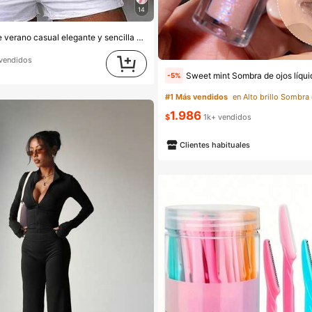
14
Zayélia Blusa de verano casual elegante y sencilla de tejido liso para dama, camisa de trabajo
vendidos
Sweet mint Sombra de ojos líquida con purpurina, brillo perlado, sombra de ojos iluminadora, barra de maquillaj
-5%
#1 Más vendidos
1.986
$
1k+ vendidos
Clientes habituales