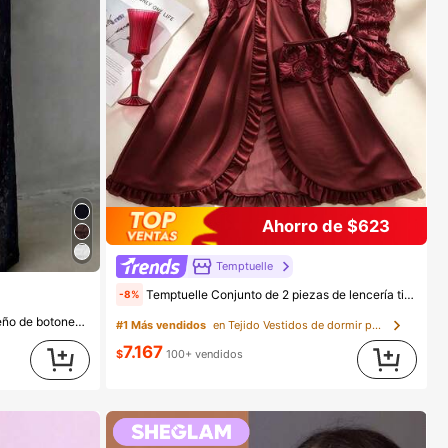
Ahorro de $623
Temptuelle
Temptuelle Conjunto de 2 piezas de lencería tipo camisola con escote en V, encaje y malla patchwork, talla grande para mujer, adecuado para uso en casa y ropa interior sexy, regalo de San Valentín
-8%
Pantalones rectos para mujer con diseño de botones falsos, encaje y patchwork transparente, elegantes y versátiles, nuevos para primavera/verano, color negro, estilo sin esfuerzo, lujo silencioso
#1 Más vendidos
en Tejido Vestidos de dormir para mujer
7.167
$
100+ vendidos