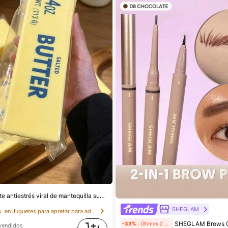
2/1 pieza Juguete antiestrés viral de mantequilla suave y lindo de gran tamaño, juguete de alivio del estrés, estimulación sensorial, pelota antiestrés, adecuado como regalo de Pascua, cumpleaños, graduación, favor de fiesta, suministros para despedida de soltera, estilo dumpling de rebote lento, estético, regalo de Navidad
SHEGLAM
s
en Juguetes para apretar para adolescentes
#10 Más vendidos
en Mate Cejas
SHEGLAM Brows On Demand LáPiz De Cejas 2 En 1-Chocolate Marca De
-33%
Últimos 2 días
vendidos
(1000+)