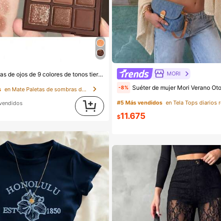
MORI
Paleta de sombras de ojos de 9 colores de tonos tierra neutros de chocolate con leche, maquillaje ligero, brillo y purpurina, herramientas de maquillaje de ojos
Suéter de mujer Mori Verano Otoño Y2K, top corto de punto estilo bohemio sexy con mangas de murciélago en color albaricoque p
-8%
s
en Mate Paletas de sombras de ojos
#5 Más vendidos
 vendidos
11.675
$