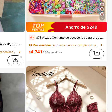
5
Ahorro de $249
871 piezas Conjunto de accesorios para el cabello de niña coloridos y lindos, que incluyen hebillas para el cabello con moño, horquillas con flores, pinzas laterales con diseños de dibujos animados, lazos para el cabello, pinzas para el cabello con estrellas Y2K, mini pinzas de garra y bandas elásticas con nudos florales de bambú, esenciales para el uso diario, fiestas y viajes para crear looks dulces y adorables para niñas
-5%
rofundo, atuendo casual de estilo callejero de punto
#1 Más vendidos
en Elástico Accesorios para el cabello de las muje
4.741
en Tela Tops diarios respetuosos con la piel
$
200+ vendidos