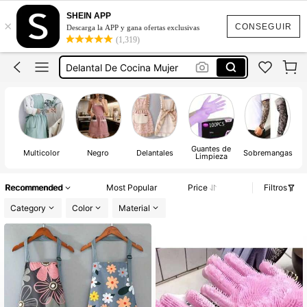
Guantes Para Cocina
SHEIN APP
×
Guantes De Nitrilo
CONSEGUIR
Descarga la APP y gana ofertas exclusivas
(1,319)
Guantes De Latex
Delantal De Cocina Mujer
Mandil De Cocina
Guantes Para Cocina
Guantes De Nitrilo
Guantes de
Multicolor
Negro
Delantales
Sobremangas
Limpieza
Recommended
Most Popular
Price
Filtros
Category
Color
Material