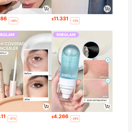
786
11.331
$
-28%
-10%
411
4.266
$
-37%
-28%