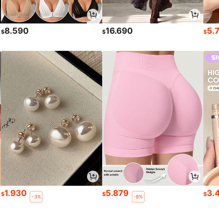
8.590
16.690
5.
$
$
$
1.930
5.879
3.
$
$
$
-3%
-8%