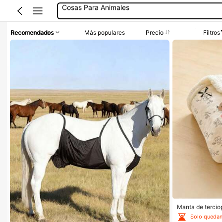
Cobija Para Caballo
Caballos
Recomendados
Más populares
Precio
Filtros
Alfombra Gris
Colcha De Caballos
Cosas Para Animales
Manta de tercio
a, manta de felp
Solo quedan
na, uso en el so