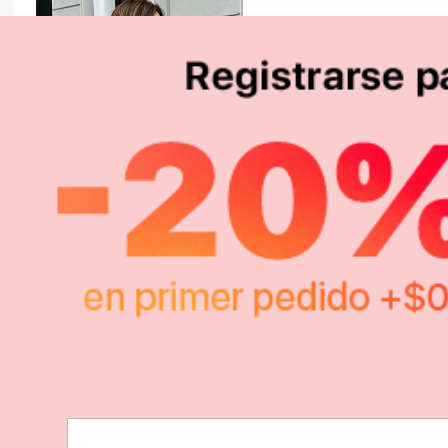
19.566
2.394
$
$
-13%
-11%