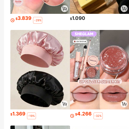
3.839
1.090
$
$
-29%
1.369
4.266
$
$
-19%
-32%