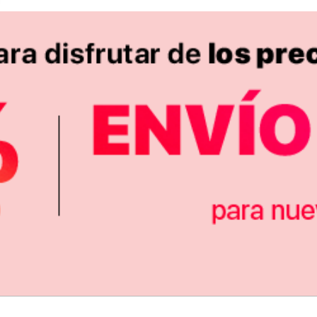
743
$
-25%