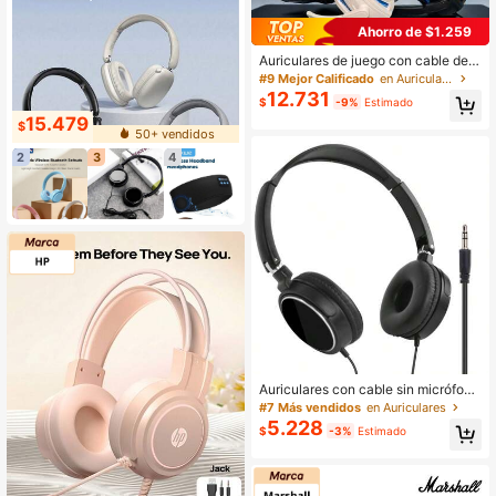
Ahorro de $1.259
Auriculares de juego con cable de 7.
1 canales y micrófono, con luces LE
#9 Mejor Calificado
en Auriculares
D, adecuados para PC, computador
12.731
$
-9%
Estimado
a, portátil, teléfono móvil, música, cl
15.479
ases en línea
$
50+ vendidos
2
3
4
Auriculares con cable sin micrófon
o, compatible con conector de 3.5
#7 Más vendidos
en Auriculares
mm para ver videos, escuchar músi
5.228
$
-3%
Estimado
ca, jugar, cómodos de usar