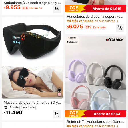
Auriculares Bluetooth plegables y li
9.955
geros, auriculares cómodos con dia
$
-6%
Estimado
Ahorro de $1.615
dema ajustable, almohadillas suave
s y batería de larga duración, auricu
Auriculares de diadema deportivos i
lares inalámbricos para trabajar, est
nalámbricos con altavoces estéreo
#4 Más vendidos
en Auriculares
udiar, relajarse y uso diario
HD ultrafinos, unisex, perfectos par
6.075
$
-21%
Estimado
a dormir, entrenar, trotar, yoga, inso
mnio, viajes en avión, meditación
Máscara de ojos inalámbrica 3D y a
uriculares para dormir con altavoce
Clientes habituales
s incorporados y diadema inalámbri
11.490
$
Ahorro de $564
ca para música. Perfecto para acos
tarse a dormir, yoga, viajes, meditac
Reletech T1 Auriculares con Ganch
ión, insomnio y otros escenarios. Es
o para Oreja Bluetooth 5.3, Cancela
#6 Más vendidos
en Auriculares
un excelente regalo para hombres y