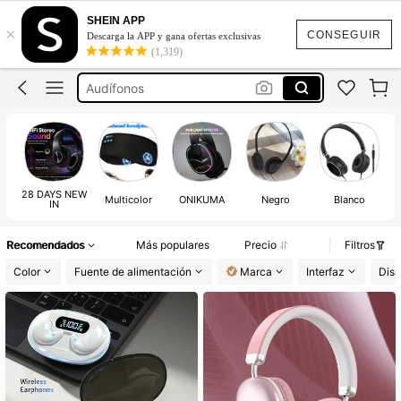
Auriculares
SHEIN APP
×
Audifonos Bluetooh
CONSEGUIR
Descarga la APP y gana ofertas exclusivas
(1,319)
Audífonos
Audífonos De Diadema
Audifonos Gamer
Auriculares
Audifonos Bluetooh
28 DAYS NEW
Multicolor
ONIKUMA
Negro
Blanco
IN
Recomendados
Más populares
Precio
Filtros
Color
Fuente de alimentación
Marca
Interfaz
Disp