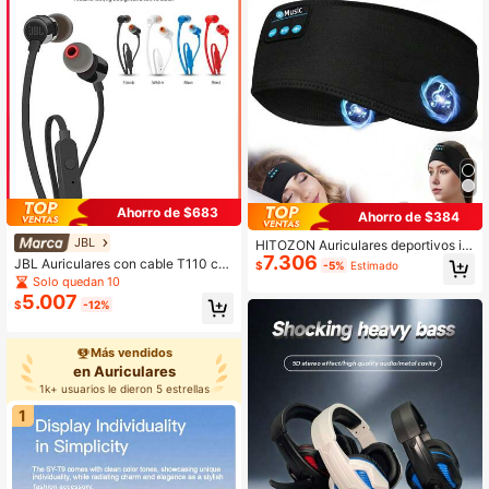
Ahorro de $683
Ahorro de $384
JBL
HITOZON Auriculares deportivos in
7.306
alámbricos con altavoces estéreo d
JBL Auriculares con cable T110 co
$
-5%
Estimado
e alta definición ultrafinos, unisex, a
n interfaz de 3,5 mm para juegos de
Solo quedan 10
decuados para dormir, hacer ejercic
PC y llamadas de teléfonos celulare
5.007
io, correr, yoga, insomnio, viajes en
$
-12%
s, auriculares estéreo intrauriculare
avión, meditación y talla grande
s
Más vendidos
en Auriculares
1k+ usuarios le dieron 5 estrellas
1