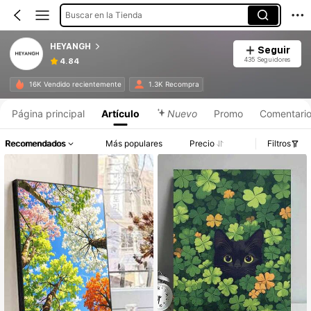
Buscar en la Tienda
HEYANGH
Seguir
435 Seguidores
4.84
16K Vendido recientemente
1.3K Recompra
Página principal
Artículo
Nuevo
Promo
Comentari
Recomendados
Más populares
Precio
Filtros