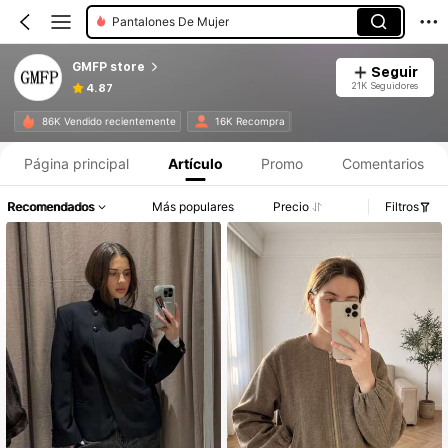
Pantalones De Mujer
GMFP store
Seguir
21K Seguidores
4.87
86K Vendido recientemente
16K Recompra
Página principal
Artículo
Promo
Comentarios
Recomendados
Más populares
Precio
Filtros