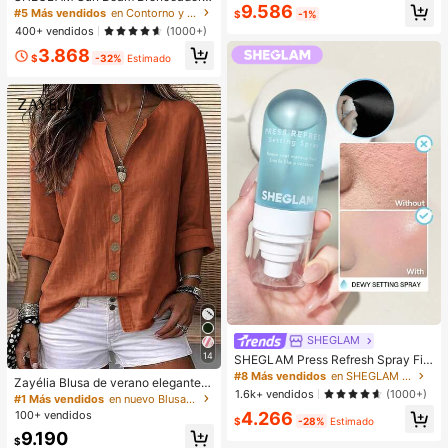
9.586
íQuido Mate-Golden Sun Marca De
#5 Más vendidos
en Contorno y bronceador
$
-1%
Belleza CosméTica Maquillaje Para
400+ vendidos
(1000+)
Mujeres Y NiñAs
3.868
$
-32%
Estimado
SHEGLAM
14
SHEGLAM Press Refresh Spray Fija
dor Marca De Belleza CosméTica
#8 Más vendidos
en SHEGLAM Maquillaje
Zayélia Blusa de verano elegante y
Maquillaje Para Mujeres Y NiñAs
1.6k+ vendidos
(1000+)
sencilla de tejido suave para mujer,
#1 Más vendidos
en nuevo Blusas De Mujer
camisa de trabajo
4.266
100+ vendidos
$
-28%
Estimado
9.190
$