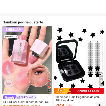
También podría gustarte
10
Ahorro de $476
15
60 piezas/Caja Pegatinas de estrell
SHEGLAM
a lindas - Pegatinas faciales, sin al
400+ vendidos
SHEGLAM Color Bloom Rubor LíQui
cohol, sin fragancia, suaves en la pi
714
do Acabado Mate-Love Cake Color
#3 Más vendidos
en Rubor