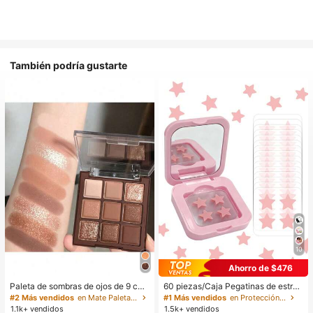
También podría gustarte
10
Ahorro de $476
Paleta de sombras de ojos de 9 col
60 piezas/Caja Pegatinas de estrell
ores de tonos tierra neutros de cho
a lindas - Pegatinas faciales, sin al
#2 Más vendidos
en Mate Paletas de sombras de ojos
#1 Más vendidos
en Protección de la piel
colate con leche, maquillaje ligero,
cohol, sin fragancia, suaves en la pi
1.1k+ vendidos
1.5k+ vendidos