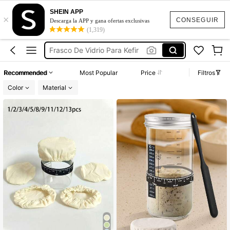
SHEIN APP
×
Sourdough
CONSEGUIR
Descarga la APP y gana ofertas exclusivas
(1,319)
Kefir
Frasco De Vidrio Para Kefir
Frasco Para Kefir
Recommended
Most Popular
Price
Filtros
Colador Para Kefir
Color
Material
Sourdough
Kefir