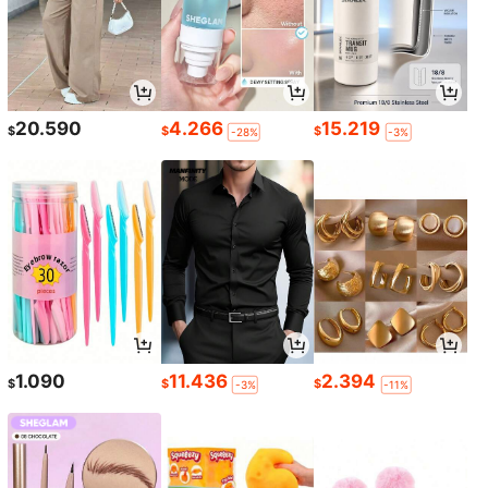
20.590
4.266
15.219
$
$
$
-28%
-3%
1.090
11.436
2.394
$
$
$
-3%
-11%