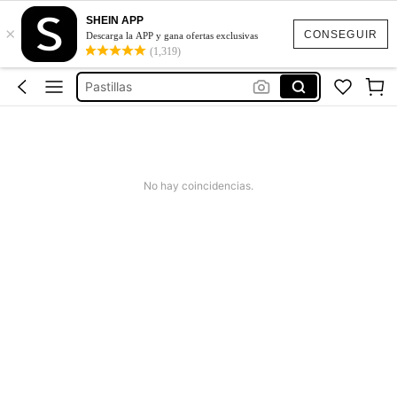
SHEIN APP
×
Clorofila
CONSEGUIR
Descarga la APP y gana ofertas exclusivas
(1,319)
Bajar De Peso Rápido
Pastillas
Probioticos
Pastillas Para Bajar De Peso
Clorofila
No hay coincidencias.
Bajar De Peso Rápido