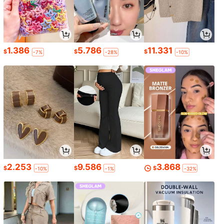
1.386
5.786
11.331
$
$
$
-7%
-28%
-10%
2.253
9.586
3.868
$
$
$
-10%
-1%
-32%