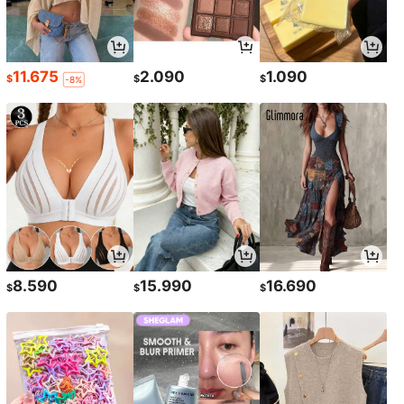
11.675
2.090
1.090
$
$
$
-8%
8.590
15.990
16.690
$
$
$