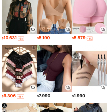
10.631
5.190
5.879
$
$
$
-5%
-8%
6.306
7.990
1.990
$
$
$
-18%