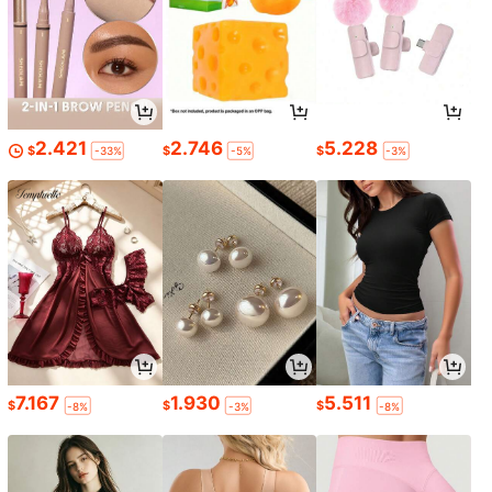
2.421
2.746
5.228
$
$
$
-33%
-5%
-3%
7.167
1.930
5.511
$
$
$
-8%
-3%
-8%