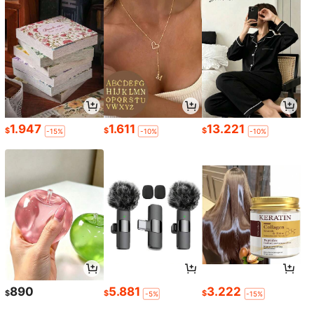
1.947
1.611
13.221
$
$
$
-15%
-10%
-10%
890
5.881
3.222
$
$
$
-5%
-15%