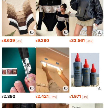
8.639
9.290
33.561
$
$
$
-8%
-10%
2.390
2.421
1.971
$
$
$
-10%
-1%