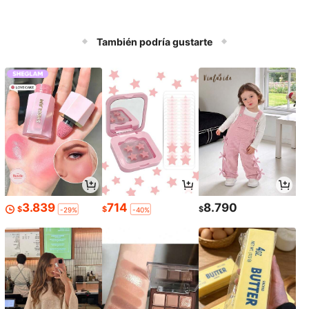
También podría gustarte
3.839
714
8.790
$
$
$
-29%
-40%