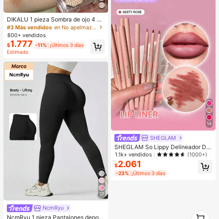
dad
DIKALU 1 pieza Sombra de ojo 4 co
lores de larga duración altamente pi
#3 Más vendidos
en No apelmaza Paletas de sombras de ojos
gmentado maquillaje de ojo product
800+ vendidos
o para mujeres
1.777
$
-11%
¡Últimos 3 días
Estimado
14
SHEGLAM
SHEGLAM So Lippy Delineador De
Labios-Misty Rose Lip Combo Mar
1.1k+ vendidos
(1000+)
ca De Belleza CosméTica Maquillaj
2.061
$
e Para Mujeres Y NiñAs
-23%
¡Últimos 3 días
27
NcmRyu
1
NcmRyu 1 pieza Pantalones deporti