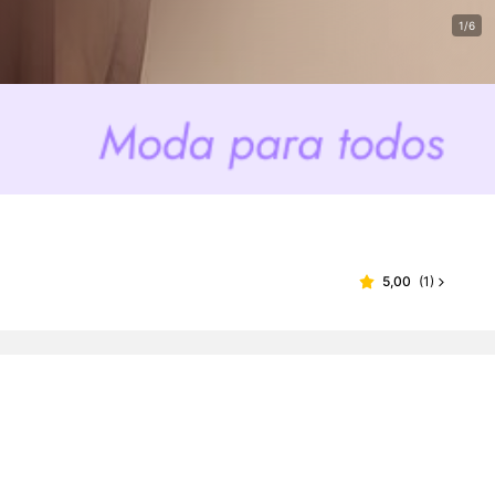
1/6
5,00
(
1
)