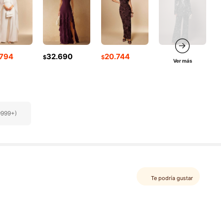
.794
32.690
20.744
$
$
Ver más
9999+)
Te podría gustar