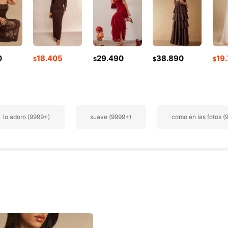
0
18.405
29.490
38.890
19
$
$
$
$
res
lo adoro (9999+)
suave (9999+)
como en las fotos (
res