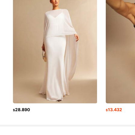
760K Seguido
4,88
760K Seguido
4,88
28.890
13.432
$
$
760K Seguido
4,88