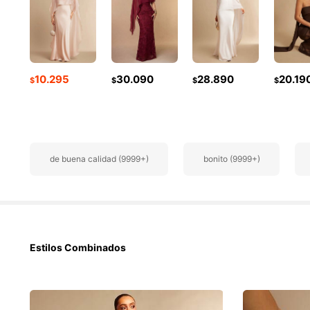
10.295
30.090
28.890
20.19
$
$
$
$
760K Seguido
4,88
de buena calidad (9999+)
bonito (9999+)
760K Seguido
4,88
Estilos Combinados