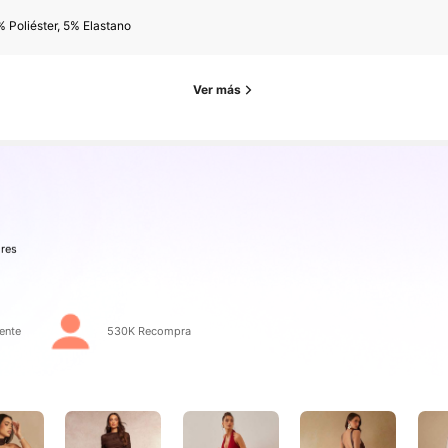
res
 Poliéster, 5% Elastano
Ver más
res
ente
530K Recompra
res