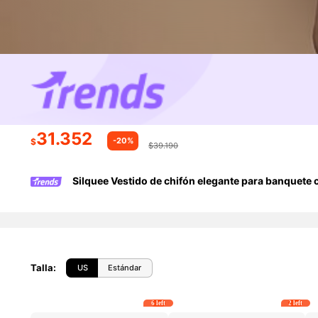
31.352
-20%
$
$39.190
Silquee Vestido de chifón elegante para banquete 
Talla
:
US
Estándar
6 left
2 left