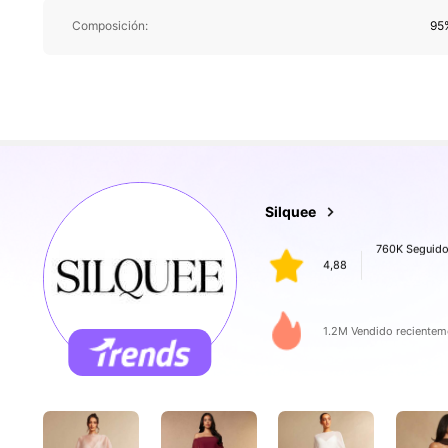
760K Seguido
Composición:
95%
4,88
760K Seguido
Silquee
4,88
f***m
pagó
Hace 1 día
1.2M Vendido recientem
760K Seguido
4,88