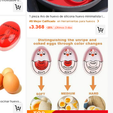
 inoxidable de
ema de huevo fá
 de huevo - Herra
1 pieza Aro de huevo de silicona huevo minimalista lis
o para cocina
#8 Mejor Calificado
en Herramientas para huevos
3.368
$
-25%
¡Últimos 3 días
cocinar huevos,
 huevo que cambi
perfecto para hu