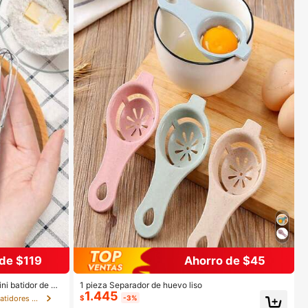
de $119
Ahorro de $45
ni batidor de hu
1 pieza Separador de huevo liso
1.445
huevos clásico p
$
-3%
en Acero inoxidable Batidores de huevos