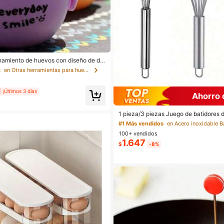
amiento de huevos con diseño de dib
caja de almacenamiento de huevos a
s
en Otras herramientas para huevos
para camping, viajes, actividades al
ics y senderismo
¡Últimos 3 días
Ahorro 
1 pieza/3 piezas Juego de batidores 
o inoxidable, batidores de cocina me
#1 Más vendidos
clar, batir, mezclar y revolver
100+ vendidos
1.647
$
-8%