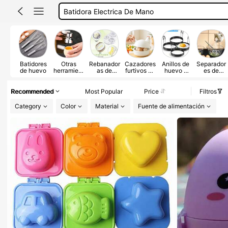
Batidor De Globo
Cocina
Batidor Manual
Batidora
Batidores
Otras
Rebanador
Cazadores
Anillos de
Separador
de huevo
herramient
as de
furtivos de
huevo y
es de
as para
huevos
huevos
panqueque
huevos
huevos
s
Recommended
Most Popular
Price
Filtros
Category
Color
Material
Fuente de alimentación