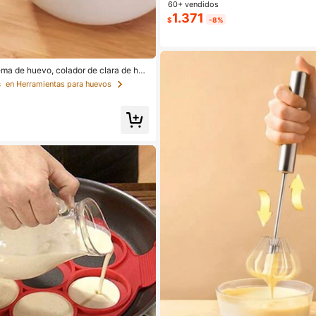
60+ vendidos
1.371
$
-8%
ma de huevo, colador de clara de hue
blanco, herramientas para huevos para
s
en Herramientas para huevos
ientas de cocina y repostería, utensili